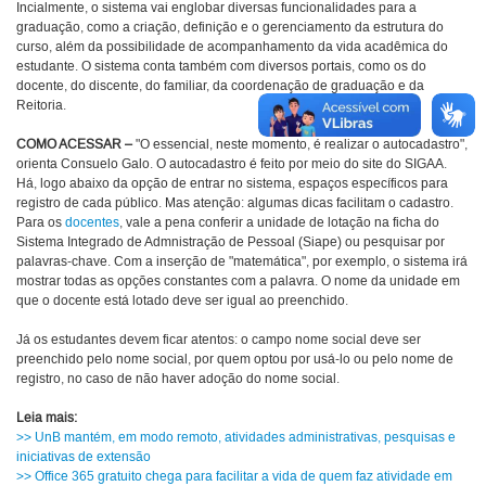
Incialmente, o sistema vai englobar diversas funcionalidades para a
graduação, como a criação, definição e o gerenciamento da estrutura do
curso, além da possibilidade de acompanhamento da vida acadêmica do
estudante. O sistema conta também com diversos portais, como os do
docente, do discente, do familiar, da coordenação de graduação e da
Reitoria.
COMO ACESSAR –
"O essencial, neste momento, é realizar o autocadastro",
orienta Consuelo Galo.
O autocadastro é feito por meio do site do SIGAA.
Há, logo abaixo da opção de entrar no sistema, espaços específicos para
registro de cada público. Mas atenção: algumas dicas facilitam o cadastro.
Para os
docentes
, vale a pena conferir a unidade de lotação na ficha do
Sistema Integrado de Admnistração de Pessoal (Siape) ou pesquisar por
palavras-chave. Com a inserção de "matemática", por exemplo, o sistema irá
mostrar todas as opções constantes com a palavra. O nome da unidade em
que o docente está lotado deve ser igual ao preenchido.
Já os estudantes devem ficar atentos: o campo nome social deve ser
preenchido pelo nome social, por quem optou por usá-lo ou pelo nome de
registro, no caso de não haver adoção do nome social.
Leia mais:
>> UnB mantém, em modo remoto, atividades administrativas, pesquisas e
iniciativas de extensão
>> Office 365 gratuito chega para facilitar a vida de quem faz atividade em