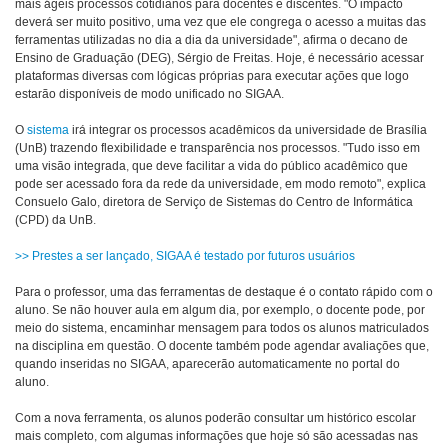
mais ágeis processos cotidianos para docentes e discentes. "O impacto
deverá ser muito positivo, uma vez que ele congrega o acesso a muitas das
ferramentas utilizadas no dia a dia da universidade", afirma o decano de
Ensino de Graduação (DEG), Sérgio de Freitas. Hoje, é necessário acessar
plataformas diversas com lógicas próprias para executar ações que logo
estarão disponíveis de modo unificado no SIGAA.
O
sistema
irá integrar os processos acadêmicos da universidade de Brasília
(UnB) trazendo flexibilidade e transparência nos processos. "Tudo isso em
uma visão integrada, que deve facilitar a vida do público acadêmico que
pode ser acessado fora da rede da universidade, em modo remoto", explica
Consuelo Galo, diretora de Serviço de Sistemas do Centro de Informática
(CPD) da UnB.
>> Prestes a ser lançado, SIGAA é testado por futuros usuários
Para o professor, uma das ferramentas de destaque é o contato rápido com o
aluno. Se não houver aula em algum dia, por exemplo, o docente pode, por
meio do sistema, encaminhar mensagem para todos os alunos matriculados
na disciplina em questão. O docente também pode agendar avaliações que,
quando inseridas no SIGAA, aparecerão automaticamente no portal do
aluno.
Com a nova ferramenta, os alunos poderão consultar um histórico escolar
mais completo, com algumas informações que hoje só são acessadas nas