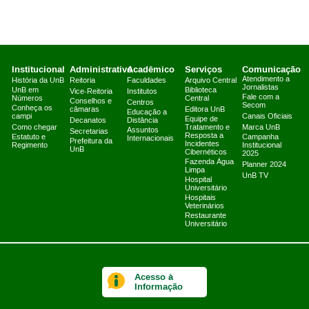
Institucional
Administrativo
Acadêmico
Serviços
Comunicação
Atendimento a
História da UnB
Reitoria
Faculdades
Arquivo Central
Jornalistas
UnB em
Biblioteca
Vice-Reitoria
Institutos
Fale com a
Números
Central
Conselhos e
Centros
Secom
Conheça os
câmaras
Editora UnB
Educação a
campi
Canais Oficiais
Equipe de
Decanatos
Distância
Como chegar
Tratamento e
Marca UnB
Assuntos
Secretarias
Resposta a
Estatuto e
Campanha
Internacionais
Prefeitura da
Incidentes
Regimento
Institucional
UnB
Cibernéticos
2025
Fazenda Água
Planner 2024
Limpa
UnB TV
Hospital
Universitário
Hospitais
Veterinários
Restaurante
Universitário
Acesso à
Informação