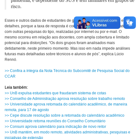
pandemia, é dependente do SUS e tem familiares em grupos de
risco.
Esses e outros dados de estudantes de graduação foram analisados em
detalhes, porque a taxa de resposta é considerada aceitável e compatível
com outras pesquisas do tipo, realizadas por internet ou por e-mail. O
mesmo ocorreu em relação aos docentes, com ampla cobertura e limitado
potencial para distorções. “Os dois grupos foram analisados mais
detidamente, neste primeiro momento. Mas isso em nada impede análises
futuras mais detalhadas sobre técnicos e alunos de pós”, explica Lúcio
Rennó.
>> Confira a íntegra da Nota Técnica do Subcomitê de Pesquisa Social do
CCAR
Leia também:
>> UnB expulsa estudantes que fraudaram sistema de cotas
>> Conselho de Administração aprova resolução sobre trabalho remoto
>> Universidade aprova retomada do calendário acadêmico, de maneira
remota, para 17 de agosto
>> Cepe discute resolução sobre a retomada do calendário acadêmico
>> Universidade retoma reuniões do Conselho Comunitário
>> Consuni aprova calendário para indicação de novo reitor
>> UnB mantém, em modo remoto, atividades administrativas, pesquisas e
iniciativas de extensão