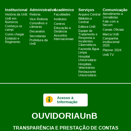
Institucional
Administrativo
Acadêmico
Serviços
Comunicação
Atendimento a
História da UnB
Reitoria
Faculdades
Arquivo Central
Jornalistas
UnB em
Biblioteca
Vice-Reitoria
Institutos
Fale com a
Números
Central
Conselhos e
Centros
Secom
Conheça os
câmaras
Editora UnB
Educação a
campi
Canais Oficiais
Equipe de
Decanatos
Distância
Como chegar
Tratamento e
Marca UnB
Assuntos
Secretarias
Resposta a
Estatuto e
Campanha
Internacionais
Prefeitura da
Incidentes
Regimento
Institucional
UnB
Cibernéticos
2025
Fazenda Água
Planner 2024
Limpa
UnB TV
Hospital
Universitário
Hospitais
Veterinários
Restaurante
Universitário
Acesso à
Informação
OUVIDORIA
UnB
TRANSPARÊNCIA E PRESTAÇÃO DE CONTAS