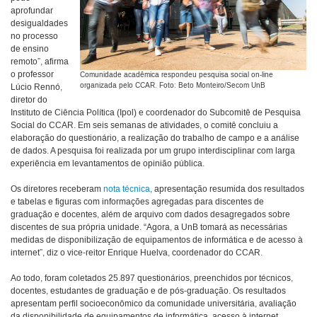
aprofundar
desigualdades
no processo
de ensino
remoto”, afirma
o professor
Comunidade acadêmica respondeu pesquisa social on-line
organizada pelo CCAR. Foto: Beto Monteiro/Secom UnB
Lúcio Rennó,
diretor do
Instituto de Ciência Política (Ipol) e coordenador do Subcomitê de Pesquisa
Social do CCAR. Em seis semanas de atividades, o comitê concluiu a
elaboração do questionário, a realização do trabalho de campo e a análise
de dados. A pesquisa foi realizada por um grupo interdisciplinar com larga
experiência em levantamentos de opinião pública.
Os diretores receberam
nota técnica
, apresentação resumida dos resultados
e tabelas e figuras com informações agregadas para discentes de
graduação e docentes, além de arquivo com dados desagregados sobre
discentes de sua própria unidade. “Agora, a UnB tomará as necessárias
medidas de disponibilização de equipamentos de informática e de acesso à
internet”, diz o vice-reitor Enrique Huelva, coordenador do CCAR.
Ao todo, foram coletados 25.897 questionários, preenchidos por técnicos,
docentes, estudantes de graduação e de pós-graduação. Os resultados
apresentam perfil socioeconômico da comunidade universitária, avaliação
da disponibilidade de equipamentos de informática, acesso à internet,