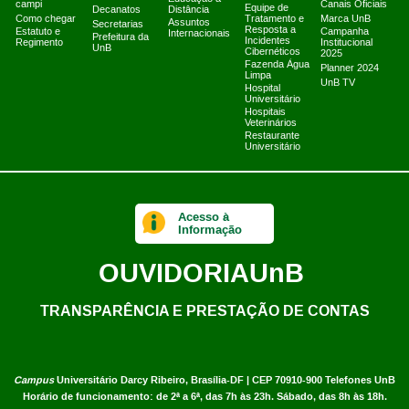
campi
Canais Oficiais
Equipe de
Decanatos
Distância
Como chegar
Tratamento e
Marca UnB
Assuntos
Secretarias
Resposta a
Estatuto e
Campanha
Internacionais
Prefeitura da
Incidentes
Regimento
Institucional
UnB
Cibernéticos
2025
Fazenda Água
Planner 2024
Limpa
UnB TV
Hospital
Universitário
Hospitais
Veterinários
Restaurante
Universitário
Acesso à
Informação
OUVIDORIA
UnB
TRANSPARÊNCIA E PRESTAÇÃO DE CONTAS
Campus
Universitário Darcy Ribeiro,
Brasília-DF | CEP 70910-900
Telefones UnB
Horário de funcionamento: de 2ª a 6ª, das 7h às 23h. Sábado, das 8h às 18h.