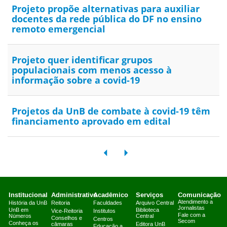
Projeto propõe alternativas para auxiliar
docentes da rede pública do DF no ensino
remoto emergencial
Projeto quer identificar grupos
populacionais com menos acesso à
informação sobre a covid-19
Projetos da UnB de combate à covid-19 têm
financiamento aprovado em edital
Institucional
Administrativo
Acadêmico
Serviços
Comunicação
Atendimento a
História da UnB
Reitoria
Faculdades
Arquivo Central
Jornalistas
UnB em
Biblioteca
Vice-Reitoria
Institutos
Fale com a
Números
Central
Conselhos e
Centros
Secom
Conheça os
câmaras
Editora UnB
Educação a