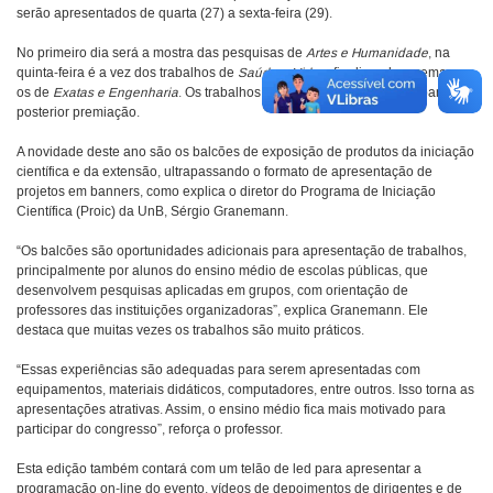
serão apresentados de quarta (27) a sexta-feira (29).
No primeiro dia será a mostra das pesquisas de
Artes e Humanidade
, na
quinta-feira é a vez dos trabalhos de
Saúde e Vida
e finalizando a semana
os de
Exatas e Engenharia
. Os trabalhos estarão sujeitos a um júri, para
posterior premiação.
A novidade deste ano são os balcões de exposição de produtos da iniciação
científica e da extensão, ultrapassando o formato de apresentação de
projetos em banners, como explica o diretor do Programa de Iniciação
Científica (Proic) da UnB, Sérgio Granemann.
“Os balcões são oportunidades adicionais para apresentação de trabalhos,
principalmente por alunos do ensino médio de escolas públicas, que
desenvolvem pesquisas aplicadas em grupos, com orientação de
professores das instituições organizadoras”, explica Granemann. Ele
destaca que muitas vezes os trabalhos são muito práticos.
“Essas experiências são adequadas para serem apresentadas com
equipamentos, materiais didáticos, computadores, entre outros. Isso torna as
apresentações atrativas. Assim, o ensino médio fica mais motivado para
participar do congresso”, reforça o professor.
Esta edição também contará com um telão de led para apresentar a
programação on-line do evento, vídeos de depoimentos de dirigentes e de