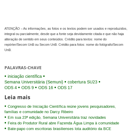
ATENÇÃO – As informações, as fotos e os textos podem ser usados e reproduzidos,
integral ou parcialmente, desde que a fonte seja devidamente citada e que não haja
alteração de sentido em seus conteúdos. Crédito para textos: nome do
repórter/Secom UnB ou Secom UnB. Crédito para fotos: nome do fotógrafo/Secom
UnB.
PALAVRAS-CHAVE
iniciação científica
Semana Universitária (Semuni)
cobertura SU23
ODS 4
ODS 9
ODS 16
ODS 17
Leia mais
Congresso de Iniciação Científica reúne jovens pesquisadores,
famílias e comunidade no Darcy Ribeiro
Em sua 23ª edição, Semana Universitária traz novidades
Feira do Produtor Rural abre Fazenda Água Limpa à comunidade
Bate-papo com escritoras brasilienses lota auditório da BCE