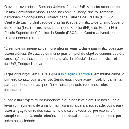
O evento faz parte da Semana Universitária da UnB. A mostra acontece no
Centro Comunitário Athos Bulcão, no campus Darcy Ribeiro. Também
participam do congresso a Universidade Católica de Brasília (UCB), o
Centro de Ensino Unificado de Brasília (Ceub), o Instituto de Ensino Superior
de Brasília (Iesb), os institutos federais de Brasília (IFB) e de Goiás (IFG), a
Escola Superior de Ciências da Saúde (ESCS) e o Centro Universitário do
Distrito Federal (UDF).
“É sempre um momento de muita alegria reunir todas essas instituições que
fazem ciência. Se trata de criar sinergias em prol do objetivo comum, que é a
construção da sociedade melhor através da ciência”, declarou o vice-reitor
da UnB, Enrique Huelva.
O gestor reforçou em sua fala que a
iniciação científica
é, em muitos casos, o
primeiro contato com a ciência. Sendo esta inquietação inicial, fundamental
para aprofundar temas que irão se tornar pesquisas de mestrados e
doutorados.
“Esse é um projeto muito importante e que nos leva além. Ele nos ajuda a
levar conhecimento de uma forma mais ampla para a sociedade, como para
fazer a ligação entre desmatamento e o calor excessivo, por exemplo”,
complementou, fazendo referência a um desafio encarado no presente por
todos na sociedade.