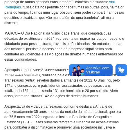
presença de outras pessoas trans também ”, comenta a estudante
Anu
Rodrigues
. “Essa data nos permite conhecer umas às outras, pois, na maior
parte do tempo, ficamos num lugar obscuro, sem poder compartilhar nossas
questões e cicatrizes, que vão muito além de uma bandeira”, afirma a
discente.
MARCO –
O Dia Nacional da Visibilidade Trans, que completa duas
décadas de existência em 2024, representa um marco na luta por respeito e
cidadania para pessoas trans, travestis e não-binárias. No entanto, apesar
dos avanços, persiste a necessidade de progresso significativo para
combater as violências e as violações de direitos humanos enfrentadas por
essas comunidades.
A pesquisa anual
Dossiê: Assassinatos e violências contra travestis e
transexuais brasileiras
, realizada pela Associação Nacional de Travestis e
Transexuais (Antra), revelou dados alarmantes de 2022. O Brasil foi, pelo
14º ano consecutivo, o país lider em assassinatos de pessoas trans,
totalizando 151 mortes, sendo 131 por homicídio e 20 por suicídio. Além
disso, foram registradas 142 violações de direitos humanos.
A expectativa de vida de transexuais, conforme destaca a Antra, é de
aproximadamente 35 anos, menos da metade da média nacional, que era
de 75,5 anos em 2022, segundo o Instituto Brasileiro de Geografia e
Estatística (IBGE). Esses números reforçam a urgência de ações efetivas
para combater a discriminação e promover uma sociedade inclusiva e