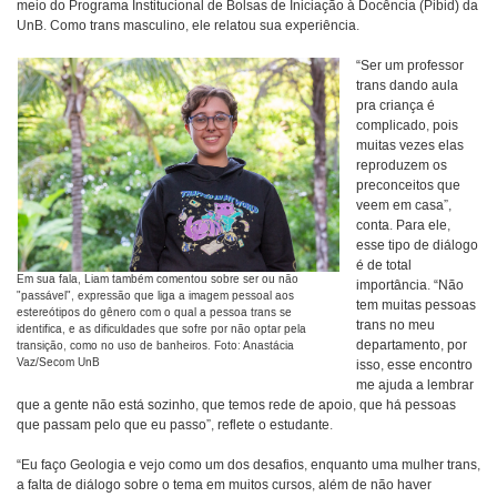
meio do Programa Institucional de Bolsas de Iniciação à Docência (Pibid) da
UnB. Como trans masculino, ele relatou sua experiência.
“Ser um professor
trans dando aula
pra criança é
complicado, pois
muitas vezes elas
reproduzem os
preconceitos que
veem em casa”,
conta. Para ele,
esse tipo de diálogo
é de total
Em sua fala, Liam também comentou sobre ser ou não
importância. “Não
"passável", expressão que liga a imagem pessoal aos
tem muitas pessoas
estereótipos do gênero com o qual a pessoa trans se
trans no meu
identifica, e as dificuldades que sofre por não optar pela
departamento, por
transição, como no uso de banheiros. Foto: Anastácia
Vaz/Secom UnB
isso, esse encontro
me ajuda a lembrar
que a gente não está sozinho, que temos rede de apoio, que há pessoas
que passam pelo que eu passo”, reflete o estudante.
“Eu faço Geologia e vejo como um dos desafios, enquanto uma mulher trans,
a falta de diálogo sobre o tema em muitos cursos, além de não haver