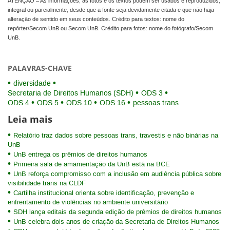
ATENÇÃO – As informações, as fotos e os textos podem ser usados e reproduzidos,
integral ou parcialmente, desde que a fonte seja devidamente citada e que não haja
alteração de sentido em seus conteúdos. Crédito para textos: nome do
repórter/Secom UnB ou Secom UnB. Crédito para fotos: nome do fotógrafo/Secom
UnB.
PALAVRAS-CHAVE
diversidade
Secretaria de Direitos Humanos (SDH)
ODS 3
ODS 4
ODS 5
ODS 10
ODS 16
pessoas trans
Leia mais
Relatório traz dados sobre pessoas trans, travestis e não binárias na
UnB
UnB entrega os prêmios de direitos humanos
Primeira sala de amamentação da UnB está na BCE
UnB reforça compromisso com a inclusão em audiência pública sobre
visibilidade trans na CLDF
Cartilha institucional orienta sobre identificação, prevenção e
enfrentamento de violências no ambiente universitário
SDH lança editais da segunda edição de prêmios de direitos humanos
UnB celebra dois anos de criação da Secretaria de Direitos Humanos