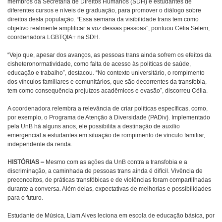
membros da Secretaria de Direitos Humanos (SDH) e estudantes de
diferentes cursos e níveis de graduação, para promover o diálogo sobre
direitos desta população. “Essa semana da visibilidade trans tem como
objetivo realmente amplificar a voz dessas pessoas”, pontuou Célia Selem,
coordenadora LGBTQIA+ na SDH.
“Vejo que, apesar dos avanços, as pessoas trans ainda sofrem os efeitos da
cisheteronormatividade, como falta de acesso às políticas de saúde,
educação e trabalho”, destacou. “No contexto universitário, o rompimento
dos vínculos familiares e comunitários, que são decorrentes da transfobia,
tem como consequência prejuízos acadêmicos e evasão”, discorreu Célia.
A coordenadora relembra a relevância de criar políticas específicas, como,
por exemplo, o Programa de Atenção à Diversidade (PADiv). Implementado
pela UnB há alguns anos, ele possibilita a destinação de auxílio
emergencial a estudantes em situação de rompimento de vínculo familiar,
independente da renda.
HISTÓRIAS –
Mesmo com as ações da UnB contra a transfobia e a
discriminação, a caminhada de pessoas trans ainda é difícil. Vivência de
preconceitos, de práticas transfóbicas e de violências foram compartilhadas
durante a conversa. Além delas, expectativas de melhorias e possibilidades
para o futuro.
Estudante de Música, Liam Alves leciona em escola de educação básica, por