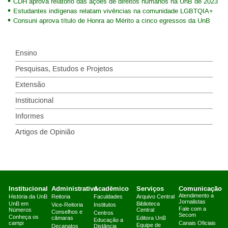
CDH aprova relatório das ações de direitos humanos na UnB de 2023
Estudantes indígenas relatam vivências na comunidade LGBTQIA+
Consuni aprova título de Honra ao Mérito a cinco egressos da UnB
Ensino
Pesquisas, Estudos e Projetos
Extensão
Institucional
Informes
Artigos de Opinião
Institucional
Administrativo
Acadêmico
Serviços
Comunicação
Atendimento a
História da UnB
Reitoria
Faculdades
Arquivo Central
Jornalistas
UnB em
Biblioteca
Vice-Reitoria
Institutos
Fale com a
Números
Central
Conselhos e
Centros
Secom
Conheça os
câmaras
Editora UnB
Educação a
campi
Canais Oficiais
Equipe de
Decanatos
Distância