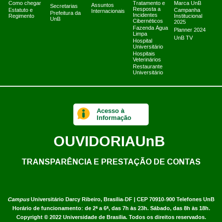
Como chegar
Tratamento e
Marca UnB
Assuntos
Secretarias
Resposta a
Estatuto e
Campanha
Internacionais
Prefeitura da
Incidentes
Regimento
Institucional
UnB
Cibernéticos
2025
Fazenda Água
Planner 2024
Limpa
UnB TV
Hospital
Universitário
Hospitais
Veterinários
Restaurante
Universitário
Acesso à
Informação
OUVIDORIA
UnB
TRANSPARÊNCIA E PRESTAÇÃO DE CONTAS
Campus
Universitário Darcy Ribeiro,
Brasília-DF | CEP 70910-900
Telefones UnB
Horário de funcionamento: de 2ª a 6ª, das 7h às 23h. Sábado, das 8h às 18h.
Copyright © 2022
Universidade de Brasília
.
Todos os direitos reservados.