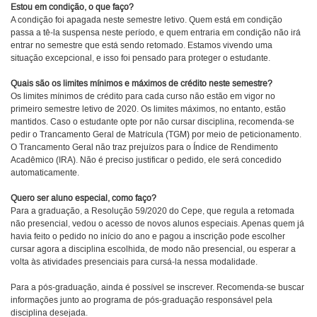
Estou em condição, o que faço?
A condição foi apagada neste semestre letivo. Quem está em condição
passa a tê-la suspensa neste período, e quem entraria em condição não irá
entrar no semestre que está sendo retomado. Estamos vivendo uma
situação excepcional, e isso foi pensado para proteger o estudante.
Quais são os limites mínimos e máximos de crédito neste semestre?
Os limites mínimos de crédito para cada curso não estão em vigor no
primeiro semestre letivo de 2020. Os limites máximos, no entanto, estão
mantidos.
Caso o estudante opte por não cursar disciplina, recomenda-se
pedir o Trancamento Geral de Matrícula (TGM) por meio de peticionamento.
O Trancamento Geral não traz prejuízos para o Índice de Rendimento
Acadêmico (IRA). Não é preciso justificar o pedido, ele será concedido
automaticamente.
Quero ser aluno especial, como faço?
Para a graduação, a Resolução 59/2020 do Cepe, que regula a retomada
não presencial, vedou o acesso de novos alunos especiais. Apenas quem já
havia feito o pedido no início do ano e pagou a inscrição pode escolher
cursar agora a disciplina escolhida, de modo não presencial, ou esperar a
volta às atividades presenciais para cursá-la nessa modalidade.
Para a pós-graduação, ainda é possível se inscrever. Recomenda-se buscar
informações junto ao programa de pós-graduação responsável pela
disciplina desejada.