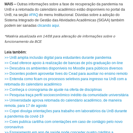
MAIS –
Outras informações sobre a fase de recuperação da pandemia na
UnB e a retomada do calendário acadêmico estão disponíveis no portal da
UnB, na seção
#FAQ
do menu Institucional. Dúvidas sobre a adoção do
Sistema Integrado de Gestão das Atividades Acadêmicas (SIGAA) também
podem ser sanadas
clicando aqui
.
*Matéria atualizada em 14/08 para alteração de informações sobre o
funcionamento da BCE
Leia também:
>> UnB amplia inclusão digital para estudantes durante pandemia
>> Cead oferece apoio à realização de bancas de pós-graduação on-line
>> Descubra os ambientes disponíveis no Moodle para públicos diversos
>> Docentes podem aproveitar lives do Cead para auxiliar no ensino remoto
>> Entenda como ficam os processos seletivos para ingresso na UnB com a
retomada do calendário acadêmico
>> Conheça o cronograma de ajuste na oferta de disciplinas
>> Pesquisa traça perfil socioeconômico inédito da comunidade universitária
>> Universidade aprova retomada do calendário acadêmico, de maneira
remota, para 17 de agosto
>> Copei divulga orientações para trabalho em laboratórios da UnB durante
a pandemia da covid-19
>> Coes publica cartilha com orientações em caso de contágio pelo novo
coronavírus
>> Engajamento em app de saúde pode conceder quatro créditos a