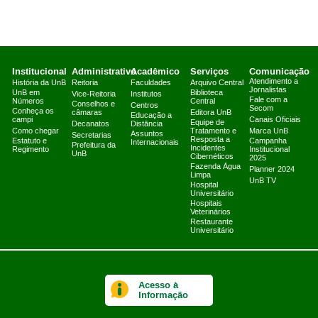
Institucional
Administrativo
Acadêmico
Serviços
Comunicação
Atendimento a
História da UnB
Reitoria
Faculdades
Arquivo Central
Jornalistas
UnB em
Biblioteca
Vice-Reitoria
Institutos
Fale com a
Números
Central
Conselhos e
Centros
Secom
Conheça os
câmaras
Editora UnB
Educação a
campi
Canais Oficiais
Equipe de
Decanatos
Distância
Como chegar
Tratamento e
Marca UnB
Assuntos
Secretarias
Resposta a
Estatuto e
Campanha
Internacionais
Prefeitura da
Incidentes
Regimento
Institucional
UnB
Cibernéticos
2025
Fazenda Água
Planner 2024
Limpa
UnB TV
Hospital
Universitário
Hospitais
Veterinários
Restaurante
Universitário
Acesso à
Informação