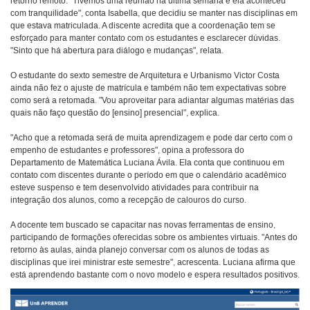
retorno remoto. "Tivemos uma reunião na última semana e ela aconteceu
com tranquilidade", conta Isabella, que decidiu se manter nas disciplinas em
que estava matriculada. A discente acredita que a coordenação tem se
esforçado para manter contato com os estudantes e esclarecer dúvidas.
"Sinto que há abertura para diálogo e mudanças", relata.
O estudante do sexto semestre de Arquitetura e Urbanismo Victor Costa
ainda não fez o ajuste de matrícula e também não tem expectativas sobre
como será a retomada. "Vou aproveitar para adiantar algumas matérias das
quais não faço questão do [ensino] presencial", explica.
"Acho que a retomada será de muita aprendizagem e pode dar certo com o
empenho de estudantes e professores", opina a professora do
Departamento de Matemática Luciana Ávila. Ela conta que continuou em
contato com discentes durante o período em que o calendário acadêmico
esteve suspenso e tem desenvolvido atividades para contribuir na
integração dos alunos, como a recepção de calouros do curso.
A docente tem buscado se capacitar nas novas ferramentas de ensino,
participando de formações oferecidas sobre os ambientes virtuais. "Antes do
retorno às aulas, ainda planejo conversar com os alunos de todas as
disciplinas que irei ministrar este semestre", acrescenta. Luciana afirma que
está aprendendo bastante com o novo modelo e espera resultados positivos.