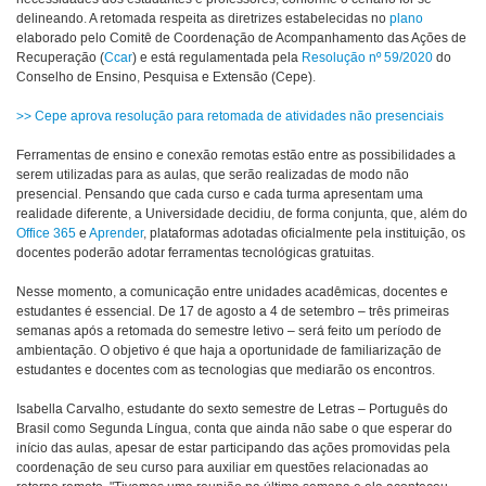
delineando. A retomada respeita as diretrizes estabelecidas no
plano
elaborado pelo Comitê de Coordenação de Acompanhamento das Ações de
Recuperação (
Ccar
) e está regulamentada pela
Resolução nº 59/2020
do
Conselho de Ensino, Pesquisa e Extensão (Cepe).
>> Cepe aprova resolução para retomada de atividades não presenciais
Ferramentas de ensino e conexão remotas estão entre as possibilidades a
serem utilizadas para as aulas, que serão realizadas de modo não
presencial. Pensando que cada curso e cada turma apresentam uma
realidade diferente, a Universidade decidiu, de forma conjunta, que, além do
Office 365
e
Aprender
, plataformas adotadas oficialmente pela instituição, os
docentes poderão adotar ferramentas tecnológicas gratuitas.
Nesse momento, a comunicação entre unidades acadêmicas, docentes e
estudantes é essencial. De 17 de agosto a 4 de setembro – três primeiras
semanas após a retomada do semestre letivo – será feito um período de
ambientação. O objetivo é que haja a oportunidade de familiarização de
estudantes e docentes com as tecnologias que mediarão os encontros.
Isabella Carvalho, estudante do sexto semestre de Letras – Português do
Brasil como Segunda Língua, conta que ainda não sabe o que esperar do
início das aulas, apesar de estar participando das ações promovidas pela
coordenação de seu curso para auxiliar em questões relacionadas ao