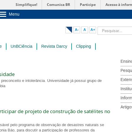
Simplifique!
Comunica BR
Participe
Acesso à infor
Menu
Sobre a UnB
Unidades acadêmicas
Pesquisar...
A-
A
A+
Estude na UnB
Graduação
Pós-Graduação
e
UnBCiência
Revista Darcy
Clipping
Administração
Servidor
Ensin
Pesqu
rsidade
Exten
reconceito e intolerância. Universidade já possui grupo de
obia
Instit
Infor
Artigo
ticipar de projeto de construção de satélites no
ável pelo programa de observação de desastres naturais se
nia Báo, para discutir a participação de professores da