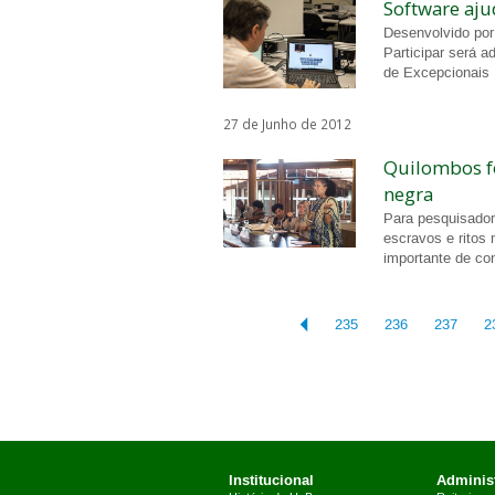
Software ajud
Desenvolvido por
Participar será 
de Excepcionais
27 de Junho de 2012
Quilombos f
negra
Para pesquisador
escravos e ritos
importante de co
235
236
237
2
Institucional
Administ