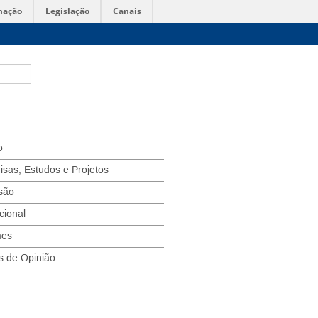
mação
Legislação
Canais
o
isas, Estudos e Projetos
são
ucional
mes
s de Opinião