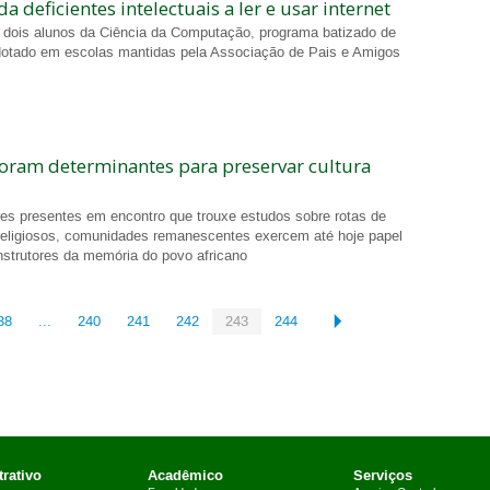
a deficientes intelectuais a ler e usar internet
 dois alunos da Ciência da Computação, programa batizado de
adotado em escolas mantidas pela Associação de Pais e Amigos
oram determinantes para preservar cultura
es presentes em encontro que trouxe estudos sobre rotas de
 religiosos, comunidades remanescentes exercem até hoje papel
nstrutores da memória do povo africano
38
...
240
241
242
243
244
rativo
Acadêmico
Serviços