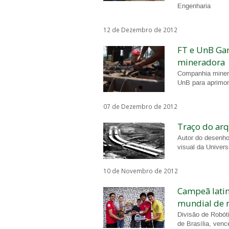
Engenharia
12 de Dezembro de 2012
FT e UnB Gam
mineradora
Companhia minera
UnB para aprimor
07 de Dezembro de 2012
Traço do arq
Autor do desenho
visual da Univers
10 de Novembro de 2012
Campeã lati
mundial de 
Divisão de Robót
de Brasília, ven