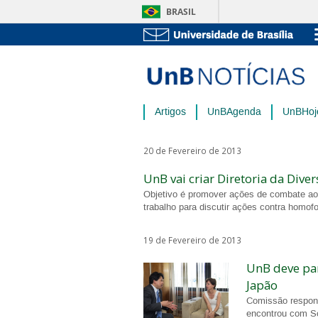
BRASIL
Artigos
UnBAgenda
UnBHoj
20 de Fevereiro de 2013
UnB vai criar Diretoria da Dive
Objetivo é promover ações de combate ao p
trabalho para discutir ações contra homof
19 de Fevereiro de 2013
UnB deve par
Japão
Comissão respons
encontrou com So