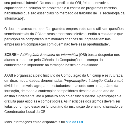
seu potencial latente”. No caso específico da OBI, “ela desenvolve a
capacidade de solução de problemas e a escrita de programas corretos,
habilidades que são essenciais no mercado de trabalho de TI [Tecnologia da
Informação]”.
O docente acrescenta que “as grandes empresas do ramo utilizam questões
semelhantes às da OBI em seus processos seletivos, então o estudante que
participou da competição tem maiores chances de ingressar em tais
empresas em comparação com quem não teve essa oportunidade”.
SOBRE –
A
Olimpíada Brasileira de Informática
(OBI) busca despertar nos
alunos o interesse pela Ciência da Computação, um campo do
conhecimento importante na formação básica da atualidade.
A OBI é organizada pelo Instituto de Computação da Unicamp e estruturada
em duas modalidades, denominadas
Programação
e
Iniciação
. Cada uma é
dividida em níveis, agrupando estudantes de acordo com a etapa/ano da
formação, de modo a contemplar competidores desde o quarto ano do
ensino fundamental até o primeiro ano do ensino superior. A participação é
gratuita para escolas e competidores. As inscrições dos últimos devem ser
feitas por um professor ou funcionário da instituição de ensino, chamado de
Coordenador Local da OBI.
Mais informações estão disponíveis no
site da OBI
.