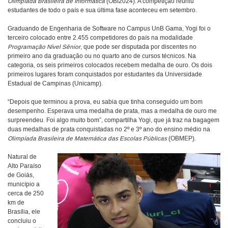
Olimpíada Brasileira de Informática
(OBI2024). A competição reuniu
estudantes de todo o país e sua última fase aconteceu em setembro.
Graduando de Engenharia de Software no Campus UnB Gama, Yogi foi o
terceiro colocado entre 2.455 competidores do país na modalidade
Programação Nível Sênior
, que pode ser disputada por discentes no
primeiro ano da graduação ou no quarto ano de cursos técnicos. Na
categoria, os seis primeiros colocados recebem medalha de ouro. Os dois
primeiros lugares foram conquistados por estudantes da Universidade
Estadual de Campinas (Unicamp).
“Depois que terminou a prova, eu sabia que tinha conseguido um bom
desempenho. Esperava uma medalha de prata, mas a medalha de ouro me
surpreendeu. Foi algo muito bom”, compartilha Yogi, que já traz na bagagem
duas medalhas de prata conquistadas no 2º e 3º ano do ensino médio na
Olimpíada Brasileira de Matemática das Escolas Públicas
(OBMEP).
Natural de
Alto Paraíso
de Goiás,
município a
cerca de 250
km de
Brasília, ele
concluiu o