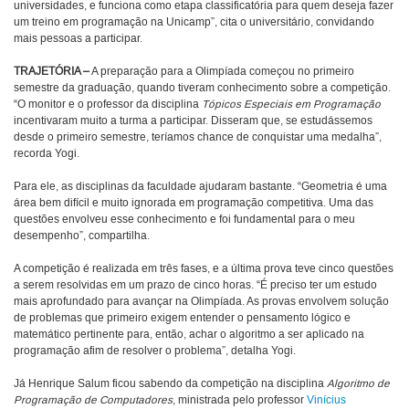
universidades, e funciona como etapa classificatória para quem deseja fazer
um treino em programação na Unicamp”, cita o universitário, convidando
mais pessoas a participar.
TRAJETÓRIA –
A preparação para a Olimpíada começou no primeiro
semestre da graduação, quando tiveram conhecimento sobre a competição.
“O monitor e o professor da disciplina
Tópicos Especiais em Programação
incentivaram muito a turma a participar. Disseram que, se estudássemos
desde o primeiro semestre, teríamos chance de conquistar uma medalha”,
recorda Yogi.
Para ele, as disciplinas da faculdade ajudaram bastante. “Geometria é uma
área bem difícil e muito ignorada em programação competitiva. Uma das
questões envolveu esse conhecimento e foi fundamental para o meu
desempenho”, compartilha.
A competição é realizada em três fases, e a última prova teve cinco questões
a serem resolvidas em um prazo de cinco horas. “É preciso ter um estudo
mais aprofundado para avançar na Olimpíada. As provas envolvem solução
de problemas que primeiro exigem entender o pensamento lógico e
matemático pertinente para, então, achar o algoritmo a ser aplicado na
programação afim de resolver o problema”, detalha Yogi.
Já Henrique Salum ficou sabendo da competição na disciplina
Algoritmo de
Programação de Computadores
, ministrada pelo professor
Vinícius