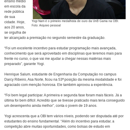
ensino médio
em escola da
rede pública
de sua
Yogi Nam é o primeiro medalhista de ouro da UnB Gama na OBI.
cidade. Hoje,
Foto: Arquivo pessoal
aos 20 anos,
se orgulha de
ter alcançado a premiação no segundo semestre da graduação.
“Foi um excelente incentivo para estudar programação mais avançada,
conhecimento que será aproveitado em disciplinas que teremos mais para
frente no curso, o que vai me ajudar a chegar nessas matérias mais
preparado”, garante Yogi.
Henrique Salum, estudante de Engenharia da Computação no campus
Darcy Ribeiro, Asa Norte, ficou na 53ª posição da mesma modalidade e foi
agraciado com menção honrosa. Ele também aprovou a experiência.
“Foi bem legal participar. A primeira e segunda fase foram mais fáceis. Já a
última foi bem difícil. Acredito que se tivesse praticado mais teria conseguido
um desempenho ainda melhor”, conta o jovem de 19 anos.
Yogi acrescenta que a OBI tem vários níveis, podendo ser disputada até por
estudantes do ensino fundamental. “Além do incentivo para estudar, a
competição abre muitas oportunidades, como bolsas de estudo em