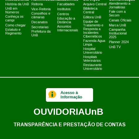
Atendimento a
História da UnB
Reitoria
Faculdades
Arquivo Central
Jornalistas
UnB em
Biblioteca
Vice-Reitoria
Institutos
Fale com a
Números
Central
Conselhos e
Centros
Secom
Conheça os
câmaras
Editora UnB
Educação a
campi
Canais Oficiais
Equipe de
Decanatos
Distância
Como chegar
Tratamento e
Marca UnB
Assuntos
Secretarias
Resposta a
Estatuto e
Campanha
Internacionais
Prefeitura da
Incidentes
Regimento
Institucional
UnB
Cibernéticos
2025
Fazenda Água
Planner 2024
Limpa
UnB TV
Hospital
Universitário
Hospitais
Veterinários
Restaurante
Universitário
Acesso à
Informação
OUVIDORIA
UnB
TRANSPARÊNCIA E PRESTAÇÃO DE CONTAS