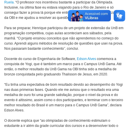
Ruela
. “O professor nos incentivou bastante a participar da Olimpíada.
Inclusive, na última fase eu estava viajando para o Rio de Janeiro e só
consegui fazer a prova lá porque ele entrou em contato com o organizador
da OBI e me ajudou a resolver as questões burocráticas”, conta.
Para se preparar, Henrique participou de um projeto de extensão da UnB em
programação competitiva, cujas aulas aconteciam aos sábados, pela
manhã. “O projeto ensinou conceitos que não aprendemos no começo do
curso. Aprendi alguns métodos de resolução de questões que usei na prova.
Nos passaram bastante conhecimento”, conclui.
Docente do curso de Engenharia de Software,
Edson Alves
comemora a
conquista de Yogi, que é também um marco para o Campus UnB Gama. Até
então, o melhor resultado da UnB Gama na OBI tinha sido a medalha de
bronze conquistada pelo graduando Thalisson de Jesus, em 2020.
“Eu tinha uma expectativa de bom resultado devido ao desempenho do Yogi
nas duas primeiras fases. Quando ele me avisou que o resultado era uma
medalha de ouro foi uma grande satisfação, porque o nível da prova e do
evento é altíssimo, assim como o dos participantes, e terminar com o terceiro
melhor resultado do Brasil é um marco para o Campus UnB Gama”, declara
Edson Alves.
O docente explica que “as olimpíadas de conhecimento estimulam o
estudante a ir além da grade curricular dos cursos e a desenvolver todo o