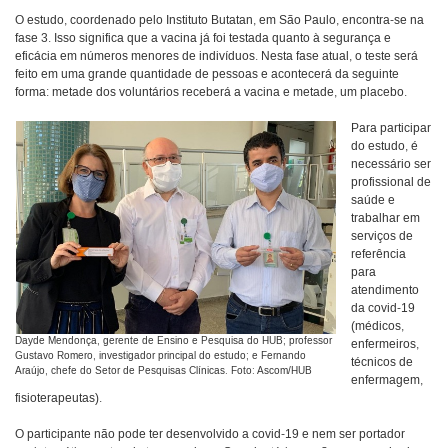
O estudo, coordenado pelo Instituto Butatan, em São Paulo, encontra-se na
fase 3. Isso significa que a vacina já foi testada quanto à segurança e
eficácia em números menores de indivíduos. Nesta fase atual, o teste será
feito em uma grande quantidade de pessoas e acontecerá da seguinte
forma: metade dos voluntários receberá a vacina e metade, um placebo.
Para participar
do estudo, é
necessário ser
profissional de
saúde e
trabalhar em
serviços de
referência
para
atendimento
da covid-19
(médicos,
Dayde Mendonça, gerente de Ensino e Pesquisa do HUB; professor
enfermeiros,
Gustavo Romero, investigador principal do estudo; e Fernando
técnicos de
Araújo, chefe do Setor de Pesquisas Clínicas. Foto: Ascom/HUB
enfermagem,
fisioterapeutas).
O participante não pode ter desenvolvido a covid-19 e nem ser portador