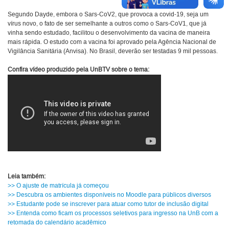
Segundo Dayde, embora o Sars-CoV2, que provoca a covid-19, seja um
vírus novo, o fato de ser semelhante a outros como o Sars-CoV1, que já
vinha sendo estudado, facilitou o desenvolvimento da vacina de maneira
mais rápida. O estudo com a vacina foi aprovado pela Agência Nacional de
Vigilância Sanitária (Anvisa). No Brasil, deverão ser testadas 9 mil pessoas.
Confira vídeo produzido pela UnBTV sobre o tema:
Leia também:
>> O ajuste de matrícula já começou
>> Descubra os ambientes disponíveis no Moodle para públicos diversos
>> Estudante pode se inscrever para atuar como tutor de inclusão digital
>> Entenda como ficam os processos seletivos para ingresso na UnB com a
retomada do calendário acadêmico