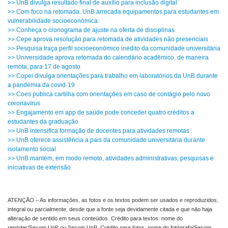
>> UnB divulga resultado final de auxílio para inclusão digital
>> Com foco na retomada, UnB arrecada equipamentos para estudantes em
vulnerabilidade socioeconômica
>> Conheça o cronograma de ajuste na oferta de disciplinas
>> Cepe aprova resolução para retomada de atividades não presenciais
>> Pesquisa traça perfil socioeconômico inédito da comunidade universitária
>> Universidade aprova retomada do calendário acadêmico, de maneira
remota, para 17 de agosto
>> Copei divulga orientações para trabalho em laboratórios da UnB durante
a pandemia da covid-19
>> Coes publica cartilha com orientações em caso de contágio pelo novo
coronavírus
>> Engajamento em app de saúde pode conceder quatro créditos a
estudantes da graduação
>> UnB intensifica formação de docentes para atividades remotas
>> UnB oferece assistência a pais da comunidade universitária durante
isolamento social
>> UnB mantém, em modo remoto, atividades administrativas, pesquisas e
iniciativas de extensão
ATENÇÃO – As informações, as fotos e os textos podem ser usados e reproduzidos,
integral ou parcialmente, desde que a fonte seja devidamente citada e que não haja
alteração de sentido em seus conteúdos. Crédito para textos: nome do
repórter/Secom UnB ou Secom UnB. Crédito para fotos: nome do fotógrafo/Secom