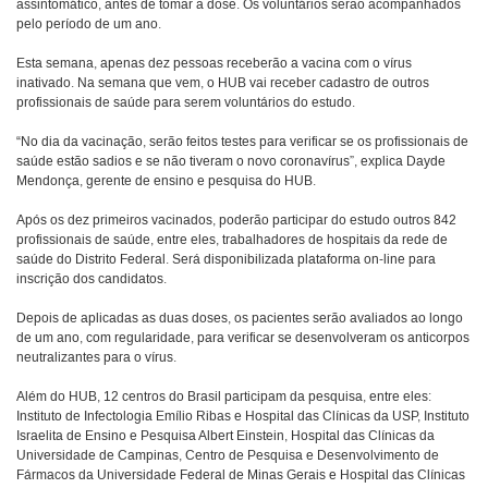
assintomático, antes de tomar a dose. Os voluntários serão acompanhados
pelo período de um ano.
Esta semana, apenas dez pessoas receberão a vacina com o vírus
inativado. Na semana que vem, o HUB vai receber cadastro de outros
profissionais de saúde para serem voluntários do estudo.
“No dia da vacinação, serão feitos testes para verificar se os profissionais de
saúde estão sadios e se não tiveram o novo coronavírus”, explica Dayde
Mendonça, gerente de ensino e pesquisa do HUB.
Após os dez primeiros vacinados, poderão participar do estudo outros 842
profissionais de saúde, entre eles, trabalhadores de hospitais da rede de
saúde do Distrito Federal. Será disponibilizada plataforma on-line para
inscrição dos candidatos.
Depois de aplicadas as duas doses, os pacientes serão avaliados ao longo
de um ano, com regularidade, para verificar se desenvolveram os anticorpos
neutralizantes para o vírus.
Além do HUB, 12 centros do Brasil participam da pesquisa, entre eles:
Instituto de Infectologia Emílio Ribas e Hospital das Clínicas da USP, Instituto
Israelita de Ensino e Pesquisa Albert Einstein, Hospital das Clínicas da
Universidade de Campinas, Centro de Pesquisa e Desenvolvimento de
Fármacos da Universidade Federal de Minas Gerais e Hospital das Clínicas