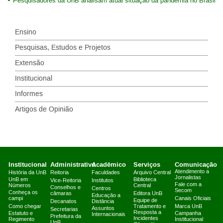
Pesquisadores da UnB analisam atual situação da pandemia no Brasil
Ensino
Pesquisas, Estudos e Projetos
Extensão
Institucional
Informes
Artigos de Opinião
Institucional
Administrativo
Acadêmico
Serviços
Comunicação
Atendimento a
História da UnB
Reitoria
Faculdades
Arquivo Central
Jornalistas
UnB em
Biblioteca
Vice-Reitoria
Institutos
Fale com a
Números
Central
Conselhos e
Centros
Secom
Conheça os
câmaras
Editora UnB
Educação a
campi
Canais Oficiais
Equipe de
Decanatos
Distância
Como chegar
Tratamento e
Marca UnB
Assuntos
Secretarias
Resposta a
Estatuto e
Campanha
Internacionais
Prefeitura da
Incidentes
Regimento
Institucional
UnB