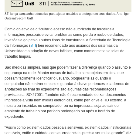
STI lança campanha educativa para ajudar usuários a protegerem seus dados. Arte: Igor
Outeiral/Secom UnB
Com o objetivo de dificultar o acesso não autorizado de terceiros a
informações pessoais e evitar problemas como perda e roubo de dados,
invasões e golpes ou outros tipos de transtornos, a Secretaria de Tecnologia
da Informação (
STI
) tem recomendado aos usuários dos sistemas da
Universidade a adoção de novos hábitos, como manter mesas e telas de
trabalho limpas.
São medidas simples, mas que podem fazer a diferença quando o assunto é
segurança na rede. Manter mesas de trabalho sem objetos em cima que
possam facilmente identificar o usuário, bloquear telas quando o
computador não estiver em uso e guardar à chave pertences e cadernos de
anotações ao final do expediente são algumas das recomendações
previstas na ISO 27001. Também não é recomendado deixar documentos
impressos à vista nem mídias eletrônicas, como pen drive e HD externo, à
mostra ou inseridas no computador ou na impressora, seja ao sair do
ambiente de trabalho por período prolongado ou após o horário de
expediente.
“Assim como existem dados pessoais sensíveis, existem dados institucionais
sensíveis, então o cuidado com as credenciais precisa ser muito grande”, diz