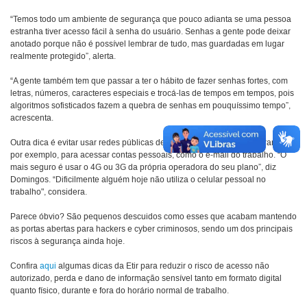
“Temos todo um ambiente de segurança que pouco adianta se uma pessoa
estranha tiver acesso fácil à senha do usuário. Senhas a gente pode deixar
anotado porque não é possível lembrar de tudo, mas guardadas em lugar
realmente protegido”, alerta.
“A gente também tem que passar a ter o hábito de fazer senhas fortes, com
letras, números, caracteres especiais e trocá-las de tempos em tempos, pois
algoritmos sofisticados fazem a quebra de senhas em pouquíssimo tempo”,
acrescenta.
Outra dica é evitar usar redes públicas de aeroportos, cafés e restaurantes,
por exemplo, para acessar contas pessoais, como o e-mail do trabalho. “O
mais seguro é usar o 4G ou 3G da própria operadora do seu plano”, diz
Domingos. “Dificilmente alguém hoje não utiliza o celular pessoal no
trabalho", considera.
Parece óbvio? São pequenos descuidos como esses que acabam mantendo
as portas abertas para hackers e cyber criminosos, sendo um dos principais
riscos à segurança ainda hoje.
Confira
aqui
algumas dicas da Etir para reduzir o risco de acesso não
autorizado, perda e dano de informação sensível tanto em formato digital
quanto físico, durante e fora do horário normal de trabalho.