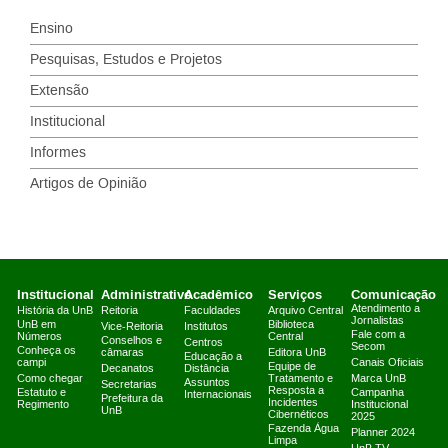
Ensino
Pesquisas, Estudos e Projetos
Extensão
Institucional
Informes
Artigos de Opinião
Institucional
Administrativo
Acadêmico
Serviços
Comunicação
Atendimento a
História da UnB
Reitoria
Faculdades
Arquivo Central
Jornalistas
UnB em
Biblioteca
Vice-Reitoria
Institutos
Fale com a
Números
Central
Conselhos e
Centros
Secom
Conheça os
câmaras
Editora UnB
Educação a
campi
Canais Oficiais
Equipe de
Decanatos
Distância
Como chegar
Tratamento e
Marca UnB
Assuntos
Secretarias
Resposta a
Estatuto e
Campanha
Internacionais
Prefeitura da
Incidentes
Regimento
Institucional
UnB
Cibernéticos
2025
Fazenda Água
Planner 2024
Limpa