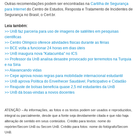
Outras recomendações podem ser encontradas na
Cartilha de Segurança
para Internet
do Centro de Estudos, Resposta e Tratamento de Incidentes de
Segurança no Brasil, o Cert.br.
Leia também:
>> UnB faz parceria para uso de imagens de satélites em pesquisas
científicas
>> Centro Olímpico oferece atividades físicas durante as férias
>> BCE volta a funcionar 24 horas em dias úteis
>> UnB inaugura nova "Katacumba" no ICS
>> Professor da UnB analisa desastre provocado por terremotos na Turquia
e na Síria
>> Alavancando vidas
>> Cepe aprova novas regras para mobilidade internacional estudantil
>> UnB aprova Política do Envelhecer Saudável, Participativo e Cidadão
>> Reajuste de bolsas beneficia quase 2,5 mil estudantes da UnB
>> UnB dá boas-vindas a novos docentes
ATENÇÃO – As informações, as fotos e os textos podem ser usados e reproduzidos,
integral ou parcialmente, desde que a fonte seja devidamente citada e que não haja
alteração de sentido em seus conteúdos. Crédito para textos: nome do
repórter/Secom UnB ou Secom UnB. Crédito para fotos: nome do fotógrafo/Secom
UnB.