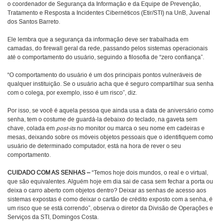
o coordenador de Segurança da Informação e da Equipe de Prevenção,
Tratamento e Resposta a Incidentes Cibernéticos (Etir/STI) na UnB, Juvenal
dos Santos Barreto.
Ele lembra que a segurança da informação deve ser trabalhada em
camadas, do firewall geral da rede, passando pelos sistemas operacionais
até o comportamento do usuário, seguindo a filosofia de “zero confiança”.
“O comportamento do usuário é um dos principais pontos vulneráveis de
qualquer instituição. Se o usuário acha que é seguro compartilhar sua senha
com o colega, por exemplo, isso é um risco”, diz.
Por isso, se você é aquela pessoa que ainda usa a data de aniversário como
senha, tem o costume de guardá-la debaixo do teclado, na gaveta sem
chave, colada em
post-its
no monitor ou marca o seu nome em cadeiras e
mesas, deixando sobre os móveis objetos pessoais que o identifiquem como
usuário de determinado computador, está na hora de rever o seu
comportamento.
CUIDADO COM AS SENHAS –
“Temos hoje dois mundos, o real e o virtual,
que são equivalentes. Alguém hoje em dia sai de casa sem fechar a porta ou
deixa o carro aberto com objetos dentro? Deixar as senhas de acesso aos
sistemas expostas é como deixar o cartão de crédito exposto com a senha, é
um risco que se está correndo”, observa o diretor da Divisão de Operações e
Serviços da STI, Domingos Costa.