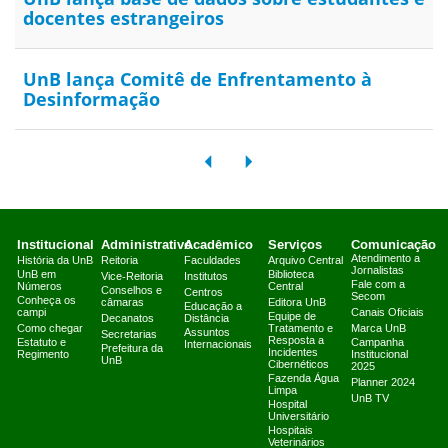
docentes estrangeiros
UnB lança Comitê de Enfrentamento à
Desinformação
Institucional
Administrativo
Acadêmico
Serviços
Comunicação
Atendimento a
História da UnB
Reitoria
Faculdades
Arquivo Central
Jornalistas
UnB em
Biblioteca
Vice-Reitoria
Institutos
Fale com a
Números
Central
Conselhos e
Centros
Secom
Conheça os
câmaras
Editora UnB
Educação a
campi
Canais Oficiais
Equipe de
Decanatos
Distância
Como chegar
Tratamento e
Marca UnB
Assuntos
Secretarias
Resposta a
Estatuto e
Campanha
Internacionais
Prefeitura da
Incidentes
Regimento
Institucional
UnB
Cibernéticos
2025
Fazenda Água
Planner 2024
Limpa
UnB TV
Hospital
Universitário
Hospitais
Veterinários