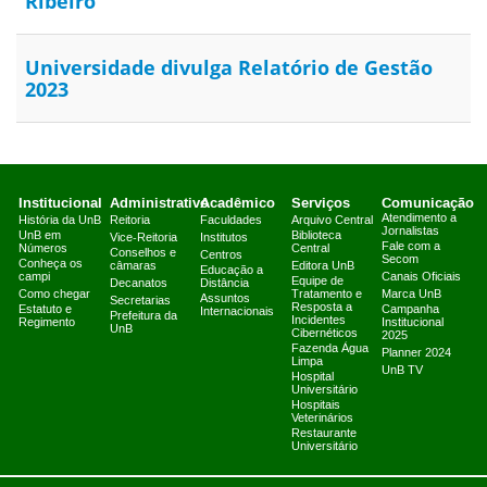
Ribeiro
Universidade divulga Relatório de Gestão
2023
Institucional
Administrativo
Acadêmico
Serviços
Comunicação
Atendimento a
História da UnB
Reitoria
Faculdades
Arquivo Central
Jornalistas
UnB em
Biblioteca
Vice-Reitoria
Institutos
Fale com a
Números
Central
Conselhos e
Centros
Secom
Conheça os
câmaras
Editora UnB
Educação a
campi
Canais Oficiais
Equipe de
Decanatos
Distância
Como chegar
Tratamento e
Marca UnB
Assuntos
Secretarias
Resposta a
Estatuto e
Campanha
Internacionais
Prefeitura da
Incidentes
Regimento
Institucional
UnB
Cibernéticos
2025
Fazenda Água
Planner 2024
Limpa
UnB TV
Hospital
Universitário
Hospitais
Veterinários
Restaurante
Universitário