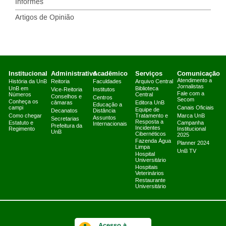
Informes
Artigos de Opinião
Institucional
Administrativo
Acadêmico
Serviços
Comunicação
Atendimento a
História da UnB
Reitoria
Faculdades
Arquivo Central
Jornalistas
UnB em
Biblioteca
Vice-Reitoria
Institutos
Fale com a
Números
Central
Conselhos e
Centros
Secom
Conheça os
câmaras
Editora UnB
Educação a
campi
Canais Oficiais
Equipe de
Decanatos
Distância
Como chegar
Tratamento e
Marca UnB
Assuntos
Secretarias
Resposta a
Estatuto e
Campanha
Internacionais
Prefeitura da
Incidentes
Regimento
Institucional
UnB
Cibernéticos
2025
Fazenda Água
Planner 2024
Limpa
UnB TV
Hospital
Universitário
Hospitais
Veterinários
Restaurante
Universitário
Acesso à