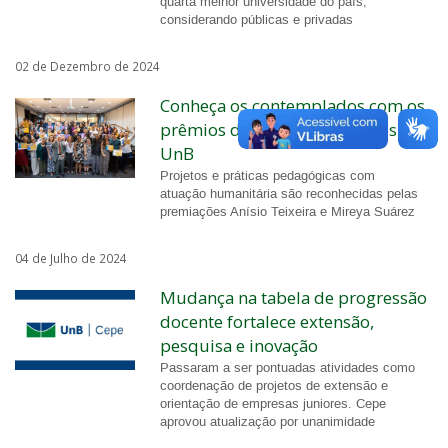
quarta melhor universidade do país,
considerando públicas e privadas
02 de Dezembro de 2024
Conheça os contemplados com os
prêmios de Direitos Humanos da
UnB
Projetos e práticas pedagógicas com
atuação
humanitári
a
são reconhecidas pelas
premiações Anísio Teixeira e Mireya Suárez
04 de Julho de 2024
Mudança na tabela de progressão
docente fortalece extensão,
pesquisa e inovação
Passaram a ser pontuadas atividades como
coordenação de projetos de extensão e
orientação de empresas juniores. Cepe
aprovou atualização por unanimidade