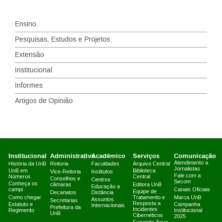
Ensino
Pesquisas, Estudos e Projetos
Extensão
Institucional
Informes
Artigos de Opinião
Institucional
Administrativo
Acadêmico
Serviços
Comunicação
Atendimento a
História da UnB
Reitoria
Faculdades
Arquivo Central
Jornalistas
UnB em
Biblioteca
Vice-Reitoria
Institutos
Fale com a
Números
Central
Conselhos e
Centros
Secom
Conheça os
câmaras
Editora UnB
Educação a
campi
Canais Oficiais
Equipe de
Decanatos
Distância
Como chegar
Tratamento e
Marca UnB
Assuntos
Secretarias
Resposta a
Estatuto e
Campanha
Internacionais
Prefeitura da
Incidentes
Regimento
Institucional
UnB
Cibernéticos
2025