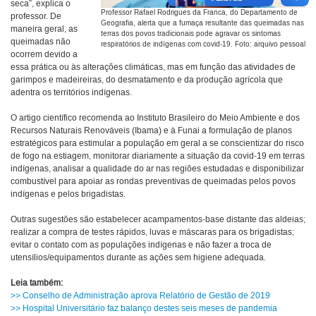
seca”, explica o
Professor Rafael Rodrigues da Franca, do Departamento de
professor. De
Geografia, alerta que a fumaça resultante das queimadas nas
maneira geral, as
terras dos povos tradicionais pode agravar os sintomas
queimadas não
respiratórios de indígenas com covid-19. Foto: arquivo pessoal
ocorrem devido a
essa prática ou às alterações climáticas, mas em função das atividades de
garimpos e madeireiras, do desmatamento e da produção agrícola que
adentra os territórios indígenas.
O artigo científico recomenda ao Instituto Brasileiro do Meio Ambiente e dos
Recursos Naturais Renováveis (Ibama) e à Funai a formulação de planos
estratégicos para estimular a população em geral a se conscientizar do risco
de fogo na estiagem, monitorar diariamente a situação da covid-19 em terras
indígenas, analisar a qualidade do ar nas regiões estudadas e disponibilizar
combustível para apoiar as rondas preventivas de queimadas pelos povos
indígenas e pelos brigadistas.
Outras sugestões são estabelecer acampamentos-base distante das aldeias;
realizar a compra de testes rápidos, luvas e máscaras para os brigadistas;
evitar o contato com as populações indígenas e não fazer a troca de
utensílios/equipamentos durante as ações sem higiene adequada.
Leia também:
>> Conselho de Administração aprova Relatório de Gestão de 2019
>> Hospital Universitário faz balanço destes seis meses de pandemia