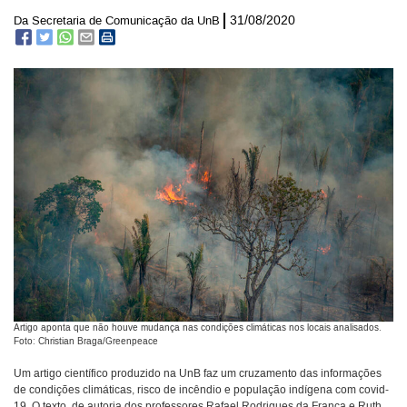
31/08/2020
Da Secretaria de Comunicação da UnB
Artigo aponta que não houve mudança nas condições climáticas nos locais analisados.
Foto: Christian Braga/Greenpeace
Um artigo científico produzido na UnB faz um cruzamento das informações
de condições climáticas, risco de incêndio e população indígena com covid-
19. O texto, de autoria dos professores Rafael Rodrigues da Franca e Ruth