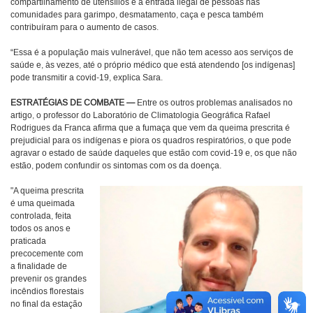
compartilhamento de utensílios e a entrada ilegal de pessoas nas
comunidades para garimpo, desmatamento, caça e pesca também
contribuíram para o aumento de casos.
“Essa é a população mais vulnerável, que não tem acesso aos serviços de
saúde e, às vezes, até o próprio médico que está atendendo [os indígenas]
pode transmitir a covid-19, explica Sara.
ESTRATÉGIAS DE COMBATE —
Entre os outros problemas analisados no
artigo, o professor do Laboratório de Climatologia Geográfica Rafael
Rodrigues da Franca afirma que a fumaça que vem da queima prescrita é
prejudicial para os indígenas e piora os quadros respiratórios, o que pode
agravar o estado de saúde daqueles que estão com covid-19 e, os que não
estão, podem confundir os sintomas com os da doença.
"A queima prescrita
é uma queimada
controlada, feita
todos os anos e
praticada
precocemente com
a finalidade de
prevenir os grandes
incêndios florestais
no final da estação