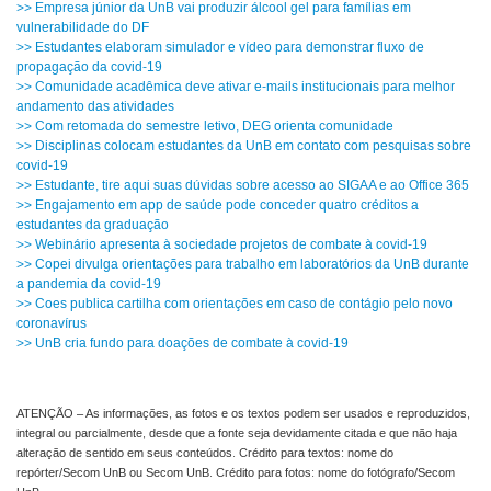
>> Empresa júnior da UnB vai produzir álcool gel para famílias em
vulnerabilidade do DF
>> Estudantes elaboram simulador e vídeo para demonstrar fluxo de
propagação da covid-19
>> Comunidade acadêmica deve ativar e-mails institucionais para melhor
andamento das atividades
>> Com retomada do semestre letivo, DEG orienta comunidade
>> Disciplinas colocam estudantes da UnB em contato com pesquisas sobre
covid-19
>> Estudante, tire aqui suas dúvidas sobre acesso ao SIGAA e ao Office 365
>> Engajamento em app de saúde pode conceder quatro créditos a
estudantes da graduação
>> Webinário apresenta à sociedade projetos de combate à covid-19
>> Copei divulga orientações para trabalho em laboratórios da UnB durante
a pandemia da covid-19
>> Coes publica cartilha com orientações em caso de contágio pelo novo
coronavírus
>> UnB cria fundo para doações de combate à covid-19
ATENÇÃO – As informações, as fotos e os textos podem ser usados e reproduzidos,
integral ou parcialmente, desde que a fonte seja devidamente citada e que não haja
alteração de sentido em seus conteúdos. Crédito para textos: nome do
repórter/Secom UnB ou Secom UnB. Crédito para fotos: nome do fotógrafo/Secom