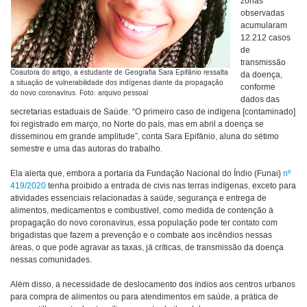
zonas
observadas
acumularam
12.212 casos
de
transmissão
Coautora do artigo, a estudante de Geografia Sara Epifânio ressalta
da doença,
a situação de vulnerabilidade dos indígenas diante da propagação
conforme
do novo coronavírus. Foto: arquivo pessoal
dados das
secretarias estaduais de Saúde. “O primeiro caso de indígena [contaminado]
foi registrado em março, no Norte do país, mas em abril a doença se
disseminou em grande amplitude”, conta Sara Epifânio, aluna do sétimo
semestre e uma das autoras do trabalho.
Ela alerta que, embora a portaria da Fundação Nacional do Índio (Funai)
nº
419/2020
tenha proibido a entrada de civis nas terras indígenas, exceto para
atividades essenciais relacionadas à saúde, segurança e entrega de
alimentos, medicamentos e combustível, como medida de contenção à
propagação do novo coronavírus, essa população pode ter contato com
brigadistas que fazem a prevenção e o combate aos incêndios nessas
áreas, o que pode agravar as taxas, já críticas, de transmissão da doença
nessas comunidades.
Além disso, a necessidade de deslocamento dos índios aos centros urbanos
para compra de alimentos ou para atendimentos em saúde, a prática de