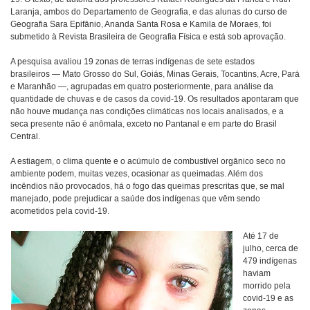
Laranja, ambos do Departamento de Geografia, e das alunas do curso de
Geografia Sara Epifânio, Ananda Santa Rosa e Kamila de Moraes, foi
submetido à Revista Brasileira de Geografia Física e está sob aprovação.
A pesquisa avaliou 19 zonas de terras indígenas de sete estados
brasileiros — Mato Grosso do Sul, Goiás, Minas Gerais, Tocantins, Acre, Pará
e Maranhão —, agrupadas em quatro posteriormente, para análise da
quantidade de chuvas e de casos da covid-19. Os resultados apontaram que
não houve mudança nas condições climáticas nos locais analisados, e a
seca presente não é anômala, exceto no Pantanal e em parte do Brasil
Central.
A estiagem, o clima quente e o acúmulo de combustível orgânico seco no
ambiente podem, muitas vezes, ocasionar as queimadas. Além dos
incêndios não provocados, há o fogo das queimas prescritas que, se mal
manejado, pode prejudicar a saúde dos indígenas que vêm sendo
acometidos pela covid-19.
Até 17 de
julho, cerca de
479 indígenas
haviam
morrido pela
covid-19 e as