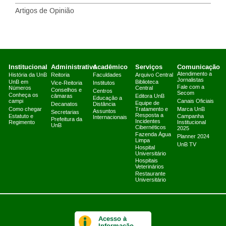
Artigos de Opinião
Institucional
Administrativo
Acadêmico
Serviços
Comunicação
Atendimento a
História da UnB
Reitoria
Faculdades
Arquivo Central
Jornalistas
UnB em
Biblioteca
Vice-Reitoria
Institutos
Fale com a
Números
Central
Conselhos e
Centros
Secom
Conheça os
câmaras
Editora UnB
Educação a
campi
Canais Oficiais
Equipe de
Decanatos
Distância
Como chegar
Tratamento e
Marca UnB
Assuntos
Secretarias
Resposta a
Estatuto e
Campanha
Internacionais
Prefeitura da
Incidentes
Regimento
Institucional
UnB
Cibernéticos
2025
Fazenda Água
Planner 2024
Limpa
UnB TV
Hospital
Universitário
Hospitais
Veterinários
Restaurante
Universitário
Acesso à
Informação