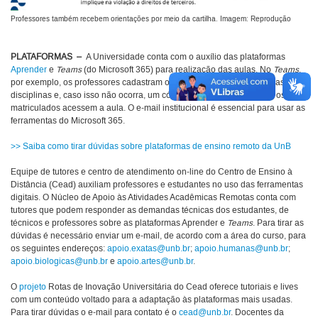
Professores também recebem orientações por meio da cartilha. Imagem: Reprodução
PLATAFORMAS –
A Universidade conta com o auxílio das plataformas
Aprender
e
Teams
(do Microsoft 365) para realização das aulas. No
Teams
,
por exemplo, os professores cadastram os estudantes nas equipes das
disciplinas e, caso isso não ocorra, um código será gerado para que os
matriculados acessem a aula. O e-mail institucional é essencial para usar as
ferramentas do Microsoft 365.
>> Saiba como tirar dúvidas sobre plataformas de ensino remoto da UnB
Equipe de tutores e centro de atendimento on-line do Centro de Ensino à
Distância (Cead) auxiliam professores e estudantes no uso das ferramentas
digitais. O Núcleo de Apoio às Atividades Acadêmicas Remotas conta com
tutores que podem responder as demandas técnicas dos estudantes, de
técnicos e professores sobre as plataformas Aprender e
Teams
. Para tirar as
dúvidas é necessário enviar um e-mail, de acordo com a área do curso, para
os seguintes endereços:
apoio.exatas@unb.br
;
apoio.humanas@unb.br
;
apoio.biologicas@unb.br
e
apoio.artes@unb.br
.
O
projeto
Rotas de Inovação Universitária do Cead oferece tutoriais e lives
com um conteúdo voltado para a adaptação às plataformas mais usadas.
Para tirar dúvidas o e-mail para contato é o
cead@unb.br
. Docentes da