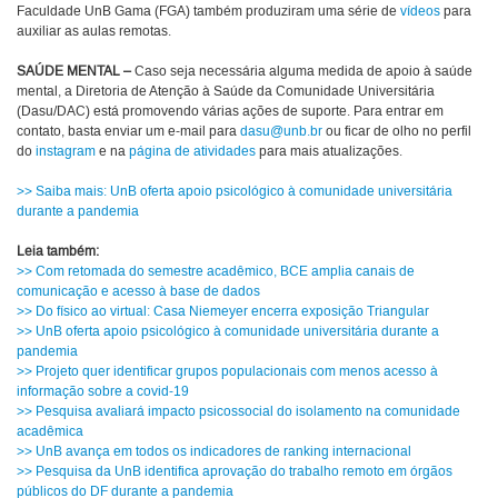
Faculdade UnB Gama (FGA) também produziram uma série de
vídeos
para
auxiliar as aulas remotas.
SAÚDE MENTAL –
Caso seja necessária alguma medida de apoio à saúde
mental, a Diretoria de Atenção à Saúde da Comunidade Universitária
(Dasu/DAC) está promovendo várias ações de suporte. Para entrar em
contato, basta enviar um e-mail para
dasu@unb.br
ou ficar de olho no perfil
do
instagram
e na
página de atividades
para mais atualizações.
>> Saiba mais: UnB oferta apoio psicológico à comunidade universitária
durante a pandemia
Leia também:
>> Com retomada do semestre acadêmico, BCE amplia canais de
comunicação e acesso à base de dados
>> Do físico ao virtual: Casa Niemeyer encerra exposição Triangular
>> UnB oferta apoio psicológico à comunidade universitária durante a
pandemia
>> Projeto quer identificar grupos populacionais com menos acesso à
informação sobre a covid-19
>> Pesquisa avaliará impacto psicossocial do isolamento na comunidade
acadêmica
>> UnB avança em todos os indicadores de ranking internacional
>> Pesquisa da UnB identifica aprovação do trabalho remoto em órgãos
públicos do DF durante a pandemia