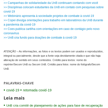
>> Campanhas de solidariedade da UnB continuam contando com você
>> Disciplinas colocam estudantes da UnB em contato com pesquisas sobre
covid-19
>> Webinário apresenta à sociedade projetos de combate à covid-19
>> Copei divulga orientações para trabalho em laboratórios da UnB durante
a pandemia da covid-19
>> Coes publica cartilha com orientações em caso de contágio pelo novo
coronavírus
>> UnB cria fundo para doações de combate à covid-19
ATENÇÃO – As informações, as fotos e os textos podem ser usados e reproduzidos,
integral ou parcialmente, desde que a fonte seja devidamente citada e que não haja
alteração de sentido em seus conteúdos. Crédito para textos: nome do
repórter/Secom UnB ou Secom UnB. Crédito para fotos: nome do fotógrafo/Secom
UnB.
PALAVRAS-CHAVE
covid-19
retomada covid-19
Leia mais
UnB cria comitê de planejamento de ações para fase de recuperação