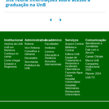
graduação na UnB
Institucional
Administrativo
Acadêmico
Serviços
Comunicação
Atendimento a
História da UnB
Reitoria
Faculdades
Arquivo Central
Jornalistas
UnB em
Biblioteca
Vice-Reitoria
Institutos
Fale com a
Números
Central
Conselhos e
Centros
Secom
Conheça os
câmaras
Editora UnB
Educação a
campi
Canais Oficiais
Equipe de
Decanatos
Distância
Como chegar
Tratamento e
Marca UnB
Assuntos
Secretarias
Resposta a
Estatuto e
Campanha
Internacionais
Prefeitura da
Incidentes
Regimento
Institucional
UnB
Cibernéticos
2025
Fazenda Água
Planner 2024
Limpa
UnB TV
Hospital
Universitário
Hospitais
Veterinários
Restaurante
Universitário