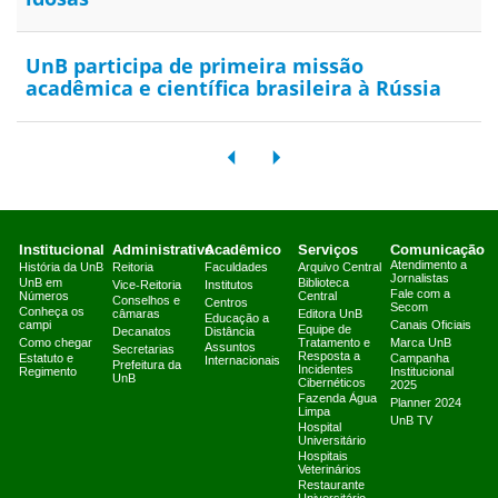
UnB participa de primeira missão
acadêmica e científica brasileira à Rússia
Institucional
Administrativo
Acadêmico
Serviços
Comunicação
Atendimento a
História da UnB
Reitoria
Faculdades
Arquivo Central
Jornalistas
UnB em
Biblioteca
Vice-Reitoria
Institutos
Fale com a
Números
Central
Conselhos e
Centros
Secom
Conheça os
câmaras
Editora UnB
Educação a
campi
Canais Oficiais
Equipe de
Decanatos
Distância
Como chegar
Tratamento e
Marca UnB
Assuntos
Secretarias
Resposta a
Estatuto e
Campanha
Internacionais
Prefeitura da
Incidentes
Regimento
Institucional
UnB
Cibernéticos
2025
Fazenda Água
Planner 2024
Limpa
UnB TV
Hospital
Universitário
Hospitais
Veterinários
Restaurante