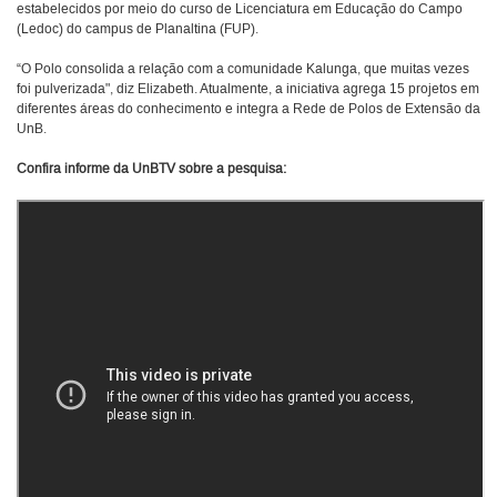
estabelecidos por meio do curso de Licenciatura em Educação do Campo
(Ledoc) do campus de Planaltina (FUP).
“O Polo consolida a relação com a comunidade Kalunga, que muitas vezes
foi pulverizada", diz Elizabeth. Atualmente, a iniciativa agrega 15 projetos em
diferentes áreas do conhecimento e integra a Rede de Polos de Extensão da
UnB.
Confira informe da UnBTV sobre a pesquisa: