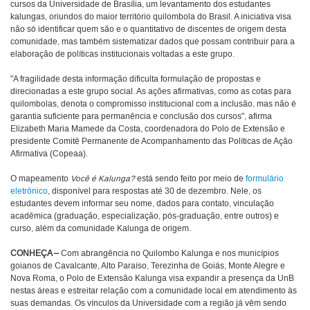
cursos da Universidade de Brasília, um levantamento dos estudantes
kalungas, oriundos do maior território quilombola do Brasil. A iniciativa visa
não só identificar quem são e o quantitativo de discentes de origem desta
comunidade, mas também sistematizar dados que possam contribuir para a
elaboração de políticas institucionais voltadas a este grupo.
"A fragilidade desta informação dificulta formulação de propostas e
direcionadas a este grupo social. As ações afirmativas, como as cotas para
quilombolas, denota o compromisso institucional com a inclusão, mas não é
garantia suficiente para permanência e conclusão dos cursos", afirma
Elizabeth Maria Mamede da Costa, coordenadora do Polo de Extensão e
presidente Comitê Permanente de Acompanhamento das Políticas de Ação
Afirmativa (Copeaa).
O mapeamento
Você é Kalunga?
está sendo feito por meio de
formulário
eletrônico
, disponível para respostas até 30 de dezembro. Nele, os
estudantes devem informar seu nome, dados para contato, vinculação
acadêmica (graduação, especialização, pós-graduação, entre outros) e
curso, além da comunidade Kalunga de origem.
CONHEÇA –
Com abrangência no Quilombo Kalunga e nos municípios
goianos de Cavalcante, Alto Paraíso, Terezinha de Goiás, Monte Alegre e
Nova Roma, o Polo de Extensão Kalunga visa expandir a presença da UnB
nestas áreas e estreitar relação com a comunidade local em atendimento às
suas demandas. Os vínculos da Universidade com a região já vêm sendo