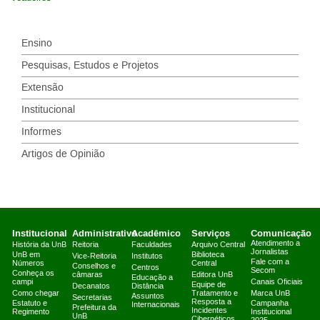
Ensino
Pesquisas, Estudos e Projetos
Extensão
Institucional
Informes
Artigos de Opinião
Institucional
Administrativo
Acadêmico
Serviços
Comunicação
Atendimento a
História da UnB
Reitoria
Faculdades
Arquivo Central
Jornalistas
UnB em
Biblioteca
Vice-Reitoria
Institutos
Fale com a
Números
Central
Conselhos e
Centros
Secom
Conheça os
câmaras
Editora UnB
Educação a
campi
Canais Oficiais
Equipe de
Decanatos
Distância
Como chegar
Tratamento e
Marca UnB
Assuntos
Secretarias
Resposta a
Estatuto e
Campanha
Internacionais
Prefeitura da
Incidentes
Regimento
Institucional
UnB
Cibernéticos