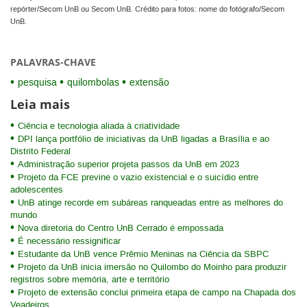
repórter/Secom UnB ou Secom UnB. Crédito para fotos: nome do fotógrafo/Secom
UnB.
PALAVRAS-CHAVE
pesquisa
quilombolas
extensão
Leia mais
Ciência e tecnologia aliada à criatividade
DPI lança portfólio de iniciativas da UnB ligadas a Brasília e ao
Distrito Federal
Administração superior projeta passos da UnB em 2023
Projeto da FCE previne o vazio existencial e o suicídio entre
adolescentes
UnB atinge recorde em subáreas ranqueadas entre as melhores do
mundo
Nova diretoria do Centro UnB Cerrado é empossada
É necessário ressignificar
Estudante da UnB vence Prêmio Meninas na Ciência da SBPC
Projeto da UnB inicia imersão no Quilombo do Moinho para produzir
registros sobre memória, arte e território
Projeto de extensão conclui primeira etapa de campo na Chapada dos
Veadeiros