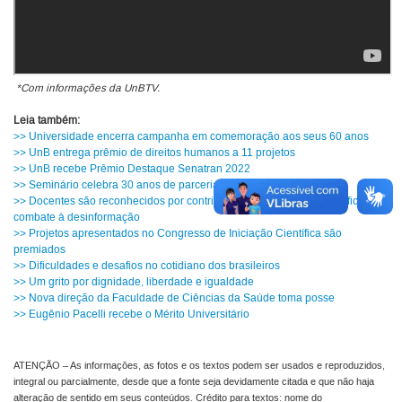
*Com informações da UnBTV.
Leia também:
>> Universidade encerra campanha em comemoração aos seus 60 anos
>> UnB entrega prêmio de direitos humanos a 11 projetos
>> UnB recebe Prêmio Destaque Senatran 2022
>> Seminário celebra 30 anos de parceria entre UnB e FAPDF
>> Docentes são reconhecidos por contribuição na divulgação científica e no
combate à desinformação
>> Projetos apresentados no Congresso de Iniciação Científica são
premiados
>> Dificuldades e desafios no cotidiano dos brasileiros
>> Um grito por dignidade, liberdade e igualdade
>> Nova direção da Faculdade de Ciências da Saúde toma posse
>> Eugênio Pacelli recebe o Mérito Universitário
ATENÇÃO – As informações, as fotos e os textos podem ser usados e reproduzidos,
integral ou parcialmente, desde que a fonte seja devidamente citada e que não haja
alteração de sentido em seus conteúdos. Crédito para textos: nome do