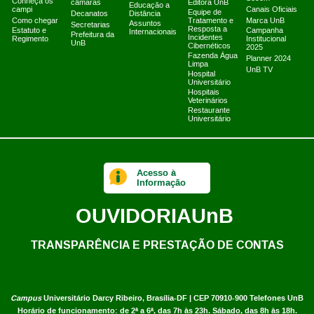
Conheça os
câmaras
Editora UnB
Educação a
campi
Canais Oficiais
Equipe de
Decanatos
Distância
Como chegar
Tratamento e
Marca UnB
Assuntos
Secretarias
Resposta a
Estatuto e
Campanha
Internacionais
Prefeitura da
Incidentes
Regimento
Institucional
UnB
Cibernéticos
2025
Fazenda Água
Planner 2024
Limpa
UnB TV
Hospital
Universitário
Hospitais
Veterinários
Restaurante
Universitário
Acesso à
Informação
OUVIDORIA
UnB
TRANSPARÊNCIA E PRESTAÇÃO DE CONTAS
Campus
Universitário Darcy Ribeiro,
Brasília-DF | CEP 70910-900
Telefones UnB
Horário de funcionamento: de 2ª a 6ª, das 7h às 23h. Sábado, das 8h às 18h.