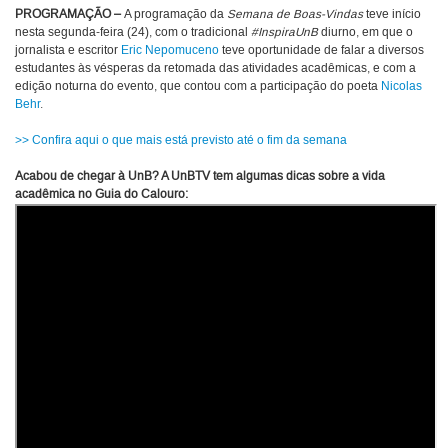
PROGRAMAÇÃO –
A programação da
Semana de Boas-Vindas
teve início
nesta segunda-feira (24), com o tradicional
#InspiraUnB
diurno, em que o
jornalista e escritor
Eric Nepomuceno
teve oportunidade de falar a diversos
estudantes às vésperas da retomada das atividades acadêmicas, e com a
edição noturna do evento, que contou com a participação do poeta
Nicolas
Behr
.
>> Confira aqui o que mais está previsto até o fim da semana
Acabou de chegar à UnB? A UnBTV tem algumas dicas sobre a vida
acadêmica no Guia do Calouro: