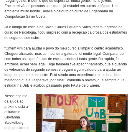
“Legal, gostei. É bem o que eu esperava: muita gente, muito jovem.
Encontrei várias pessoas com quem já estudei em outros colégios. Um
ambiente muito bonito”, avalia o calouro do curso de Engenharia da
Computação Sávio Costa.
Já o amigo de escola de Sávio, Carlos Eduardo Sales, recém-ingresso no
curso de Psicologia, ficou surpreso com a recepção calorosa dos estudantes
do segundo semestre.
“Ontem vim para ajudar o povo do meu curso a limpar o centro acadêmico.
Cheguei atrasado, mas conheci uma galera e foi muito legal. Comparando
com todas as experiências de escola, conheci tanta gente tão rápido, fiz
amizade, achei bem legal. Hoje também tive apadrinhamento, que é quando
os veteranos do segundo semestre pegam algum calouro para ajudar ao
longo do primeiro semestre. Está sendo uma experiência muito boa, bem
melhor do que eu esperava, por sinal”, comenta o novato, que sempre quis
estudar na UnB e acabou passando pelo PAS e pelo Enem.
Nesse espírito
da ajuda ao
próximo está a
estudante
Giovanna
Steckelberg,
hoje presidente