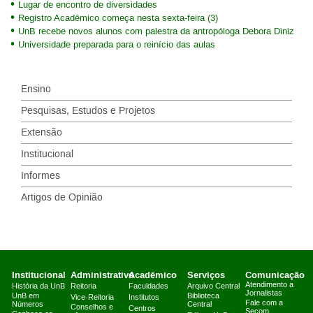
Lugar de encontro de diversidades
Registro Acadêmico começa nesta sexta-feira (3)
UnB recebe novos alunos com palestra da antropóloga Debora Diniz
Universidade preparada para o reinício das aulas
Ensino
Pesquisas, Estudos e Projetos
Extensão
Institucional
Informes
Artigos de Opinião
Institucional
Administrativo
Acadêmico
Serviços
Comunicação
Atendimento a
História da UnB
Reitoria
Faculdades
Arquivo Central
Jornalistas
UnB em
Biblioteca
Vice-Reitoria
Institutos
Fale com a
Números
Central
Conselhos e
Centros
Secom