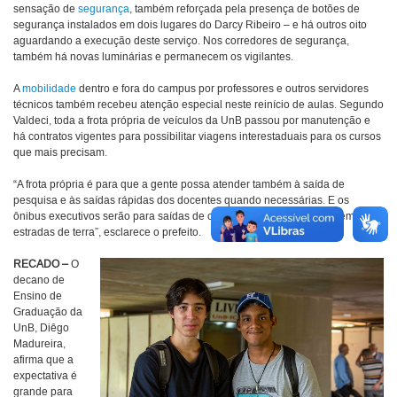
sensação de
segurança
, também reforçada pela presença de botões de
segurança instalados em dois lugares do Darcy Ribeiro – e há outros oito
aguardando a execução deste serviço. Nos corredores de segurança,
também há novas luminárias e permanecem os vigilantes.
A
mobilidade
dentro e fora do campus por professores e outros servidores
técnicos também recebeu atenção especial neste reinício de aulas. Segundo
Valdeci, toda a frota própria de veículos da UnB passou por manutenção e
há contratos vigentes para possibilitar viagens interestaduais para os cursos
que mais precisam.
“A frota própria é para que a gente possa atender também à saída de
pesquisa e às saídas rápidas dos docentes quando necessárias. E os
ônibus executivos serão para saídas de campo que precisem rodar em
estradas de terra”, esclarece o prefeito.
RECADO –
O
decano de
Ensino de
Graduação da
UnB, Diêgo
Madureira,
afirma que a
expectativa é
grande para