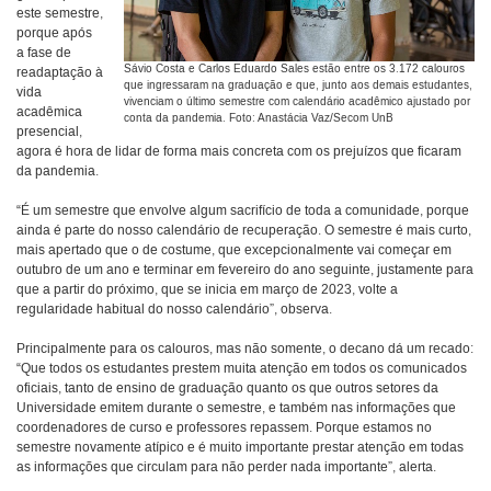
este semestre,
porque após
a fase de
Sávio Costa e Carlos Eduardo Sales estão entre os 3.172 calouros
readaptação à
que ingressaram na graduação e que, junto aos demais estudantes,
vida
vivenciam o último semestre com calendário acadêmico ajustado por
acadêmica
conta da pandemia. Foto: Anastácia Vaz/Secom UnB
presencial,
agora é hora de lidar de forma mais concreta com os prejuízos que ficaram
da pandemia.
“É um semestre que envolve algum sacrifício de toda a comunidade, porque
ainda é parte do nosso calendário de recuperação. O semestre é mais curto,
mais apertado que o de costume, que excepcionalmente vai começar em
outubro de um ano e terminar em fevereiro do ano seguinte, justamente para
que a partir do próximo, que se inicia em março de 2023, volte a
regularidade habitual do nosso calendário”, observa.
Principalmente para os calouros, mas não somente, o decano dá um recado:
“Que todos os estudantes prestem muita atenção em todos os comunicados
oficiais, tanto de ensino de graduação quanto os que outros setores da
Universidade emitem durante o semestre, e também nas informações que
coordenadores de curso e professores repassem. Porque estamos no
semestre novamente atípico e é muito importante prestar atenção em todas
as informações que circulam para não perder nada importante”, alerta.