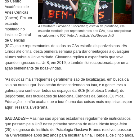
do Centro
Acadêmico de
Artes Cênicas
(Cacen). Em um
estande
A estudante Giovanna Steckelberg estava de prontidão, em
montado no
estande montado por representantes dos CAs, para recepcionar
Instituto Central
os calouros no ICC. Foto: Anastácia Vaz/Secom UnB
de Ciências
(ICC), ela e representantes de todos os CAs estarão disponíveis nos três
turnos até o final desta primeira semana para dar orientações a quaisquer
alunos sobre a Universidade. Giovanna replica a experiência que teve
quando ingressou na UnB, em 2019, e também foi recepcionada por uma
ação semelhante de boas-vindas.
“As dúvidas mais frequentes geralmente são de localização, em busca da
sala ou outro lugar. Isso acaba desencadeando no tour, e a gente leva a
galera para conhecer todos os espaços da BCE [Biblioteca Central], do
Beijódromo, das faculdades de Medicina, Ciências da Saúde, Química,
Educação... então acaba que o tour é uma das coisas mais requisitadas por
aqui”, ressalta a veterana.
SAUDADES –
Mas não são apenas estudantes regularmente matriculados
que passam pela UnB nesta primeira semana de aulas. Nesta terça-feira
(25), o egresso do Instituto de Psicologia Gustavo Brunes resolveu passear
na Universidade após dez anos para mostrar à filha, Florbela, de cinco anos,