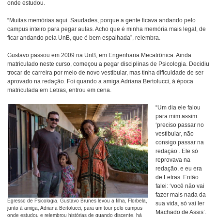
onde estudou.
“Muitas memórias aqui. Saudades, porque a gente ficava andando pelo
campus inteiro para pegar aulas. Acho que é minha memória mais legal, de
ficar andando pela UnB, que é bem espalhada”, relembra.
Gustavo passou em 2009 na UnB, em Engenharia Mecatrônica. Ainda
matriculado neste curso, começou a pegar disciplinas de Psicologia. Decidiu
trocar de carreira por meio de novo vestibular, mas tinha dificuldade de ser
aprovado na redação. Foi quando a amiga Adriana Bertolucci, à época
matriculada em Letras, entrou em cena.
“Um dia ele falou
para mim assim:
‘preciso passar no
vestibular, não
consigo passar na
redação’. Ele só
reprovava na
redação, e eu era
de Letras. Então
falei: ‘você não vai
fazer mais nada da
Egresso de Psicologia, Gustavo Brunes levou a filha, Florbela,
sua vida, só vai ler
junto à amiga, Adriana Bertolucci, para um tour pelo campus
Machado de Assis’.
onde estudou e relembrou histórias de quando discente, há