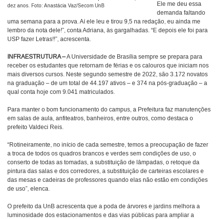
Ele me deu essa
dez anos. Foto: Anastácia Vaz/Secom UnB
demanda faltando
uma semana para a prova. Aí ele leu e tirou 9,5 na redação, eu ainda me
lembro da nota dele!”, conta Adriana, às gargalhadas. “E depois ele foi para
USP fazer Letras!!”, acrescenta.
INFRAESTRUTURA –
A Universidade de Brasília sempre se prepara para
receber os estudantes que retornam de férias e os calouros que iniciam nos
mais diversos cursos. Neste segundo semestre de 2022, são 3.172 novatos
na graduação – de um total de 44.197 ativos – e 374 na pós-graduação – a
qual conta hoje com 9.041 matriculados.
Para manter o bom funcionamento do campus, a Prefeitura faz manutenções
em salas de aula, anfiteatros, banheiros, entre outros, como destaca o
prefeito Valdeci Reis.
“Rotineiramente, no início de cada semestre, temos a preocupação de fazer
a troca de todos os quadros brancos e verdes sem condições de uso, o
conserto de todas as tomadas, a substituição de lâmpadas, o retoque da
pintura das salas e dos corredores, a substituição de carteiras escolares e
das mesas e cadeiras de professores quando elas não estão em condições
de uso”, elenca.
O prefeito da UnB acrescenta que a poda de árvores e jardins melhora a
luminosidade dos estacionamentos e das vias públicas para ampliar a