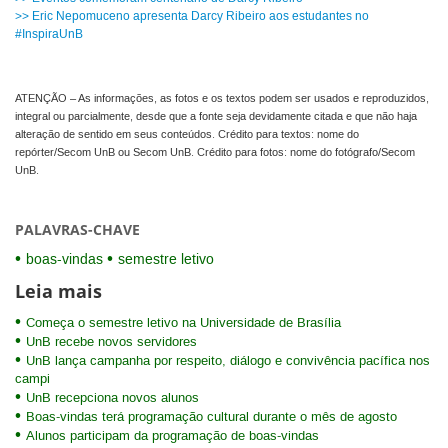
>> Eric Nepomuceno apresenta Darcy Ribeiro aos estudantes no
#InspiraUnB
ATENÇÃO – As informações, as fotos e os textos podem ser usados e reproduzidos,
integral ou parcialmente, desde que a fonte seja devidamente citada e que não haja
alteração de sentido em seus conteúdos. Crédito para textos: nome do
repórter/Secom UnB ou Secom UnB. Crédito para fotos: nome do fotógrafo/Secom
UnB.
PALAVRAS-CHAVE
boas-vindas
semestre letivo
Leia mais
Começa o semestre letivo na Universidade de Brasília
UnB recebe novos servidores
UnB lança campanha por respeito, diálogo e convivência pacífica nos
campi
UnB recepciona novos alunos
Boas-vindas terá programação cultural durante o mês de agosto
Alunos participam da programação de boas-vindas