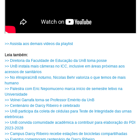
>> Assista aos demais vídeos da playlist
Leia também:
>> Diretoria da Faculdade de Educação da UnB toma posse
>> UnB instala mais câmeras no ICC, inclusive em áreas próximas aos
acessos de sanitários
>> No #InspiraUnB noturno, Nicolas Behr valoriza o que temos de mais
humano
>> Palestra com Eric Nepomuceno marca início de semestre letivo na
Universidade
>> Volnei Garrafa torna-se Professor Emérito da UnB
>> Centenário de Darcy Ribeiro é celebrado
>> UnB participa da coleta de cédulas para Teste de Integridade das urnas
eletrônicas
>> UnB convida comunidade acadêmica a contribuir para elaboração do PDI
2023-2028
>> Campus Darcy Ribeiro recebe estações de bicicletas compartilhadas
>> Eventos comemoram centenário de Darcy Ribeiro