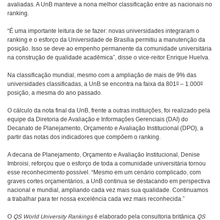
avaliadas. A UnB manteve a nona melhor classificação entre as nacionais no
ranking.
“É uma importante leitura de se fazer: novas universidades integraram o
ranking e o esforço da Universidade de Brasília permitiu a manutenção da
posição. Isso se deve ao empenho permanente da comunidade universitária
na construção de qualidade acadêmica”, disse o vice-reitor Enrique Huelva.
Na classificação mundial, mesmo com a ampliação de mais de 9% das
o
o
universidades classificadas, a UnB se encontra na faixa da 801
– 1.000
posição, a mesma do ano passado.
O cálculo da nota final da UnB, frente a outras instituições, foi realizado pela
equipe da Diretoria de Avaliação e Informações Gerenciais (DAI) do
Decanato de Planejamento, Orçamento e Avaliação Institucional (DPO), a
partir das notas dos indicadores que compõem o ranking.
A decana de Planejamento, Orçamento e Avaliação Institucional, Denise
Imbroisi, reforçou que o esforço de toda a comunidade universitária tornou
esse reconhecimento possível. “Mesmo em um cenário complicado, com
graves cortes orçamentários, a UnB continua se destacando em perspectiva
nacional e mundial, ampliando cada vez mais sua qualidade. Continuamos
a trabalhar para ter nossa excelência cada vez mais reconhecida.”
O
QS World University Rankings
é elaborado pela consultoria britânica
QS