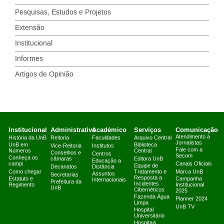
Pesquisas, Estudos e Projetos
Extensão
Institucional
Informes
Artigos de Opinião
Institucional
Administrativo
Acadêmico
Serviços
Comunicação
Atendimento a
História da UnB
Reitoria
Faculdades
Arquivo Central
Jornalistas
UnB em
Biblioteca
Vice-Reitoria
Institutos
Fale com a
Números
Central
Conselhos e
Centros
Secom
Conheça os
câmaras
Editora UnB
Educação a
campi
Canais Oficiais
Equipe de
Decanatos
Distância
Como chegar
Tratamento e
Marca UnB
Assuntos
Secretarias
Resposta a
Estatuto e
Campanha
Internacionais
Prefeitura da
Incidentes
Regimento
Institucional
UnB
Cibernéticos
2025
Fazenda Água
Planner 2024
Limpa
UnB TV
Hospital
Universitário
Hospitais