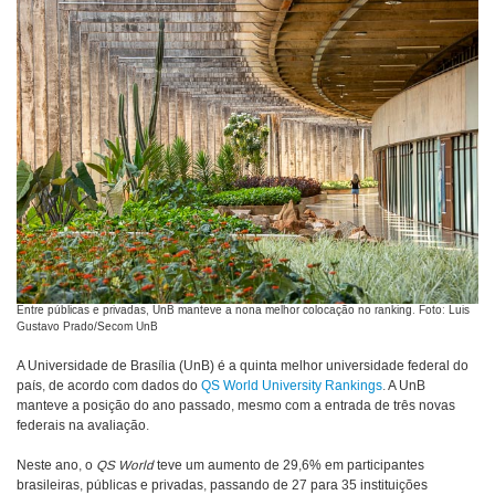
Entre públicas e privadas, UnB manteve a nona melhor colocação no ranking. Foto: Luis
Gustavo Prado/Secom UnB
A Universidade de Brasília (UnB) é a quinta melhor universidade federal do
país, de acordo com dados do
QS World University Rankings
. A UnB
manteve a posição do ano passado, mesmo com a entrada de três novas
federais na avaliação.
Neste ano, o
QS World
teve um aumento de 29,6% em participantes
brasileiras, públicas e privadas, passando de 27 para 35 instituições