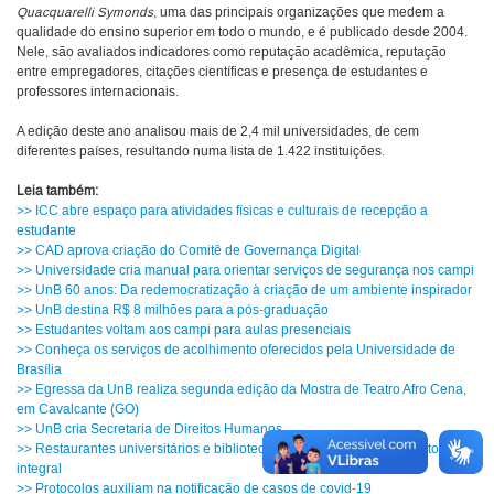
Quacquarelli Symonds
, uma das principais organizações que medem a
qualidade do ensino superior em todo o mundo, e é publicado desde 2004.
Nele, são avaliados indicadores como reputação acadêmica, reputação
entre empregadores, citações científicas e presença de estudantes e
professores internacionais.
A edição deste ano analisou mais de 2,4 mil universidades, de cem
diferentes países, resultando numa lista de 1.422 instituições.
Leia também:
>> ICC abre espaço para atividades físicas e culturais de recepção a
estudante
>> CAD aprova criação do Comitê de Governança Digital
>> Universidade cria manual para orientar serviços de segurança nos campi
>> UnB 60 anos: Da redemocratização à criação de um ambiente inspirador
>> UnB destina R$ 8 milhões para a pós-graduação
>> Estudantes voltam aos campi para aulas presenciais
>> Conheça os serviços de acolhimento oferecidos pela Universidade de
Brasília
>> Egressa da UnB realiza segunda edição da Mostra de Teatro Afro Cena,
em Cavalcante (GO)
>> UnB cria Secretaria de Direitos Humanos
>> Restaurantes universitários e bibliotecas retomam o funcionamento
integral
>> Protocolos auxiliam na notificação de casos de covid-19