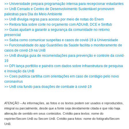
>> Universidade prepara programação intensa para recepcionar estudantes
>> UnB Cerrado e Centro de Desenvolvimento Sustentável promovem
palestras para Dia do Meio Ambiente
>> UnB divulga regras para acesso por meio de notas do Enem
>> Reitora fala sobre corte no orçamento com ADUnB, DCE e Sintfub
>> Guias ajudam a garantir a segurança da comunidade no retorno
presencial
>> Saiba como comunicar suspeitas e casos de covid-19 à Universidade
>> Funcionalidade do app Guardiões da Saúde facilita o monitoramento de
casos de covid-19 na UnB
>> UnB divulga guia de recomendações para prevenção e controle da covid-
19
>> DPI lança portfólio e painéis com dados sobre infraestrutura de pesquisa
e inovação da UnB
>> Coes publica cartilha com orientações em caso de contágio pelo novo
coronavírus
>> UnB cria fundo para doações de combate à covid-19
ATENÇÃO – As informações, as fotos e os textos podem ser usados e reproduzidos,
integral ou parcialmente, desde que a fonte seja devidamente citada e que não haja
alteração de sentido em seus conteúdos. Crédito para textos: nome do
repórter/Secom UnB ou Secom UnB. Crédito para fotos: nome do fotógrafo/Secom
UnB.