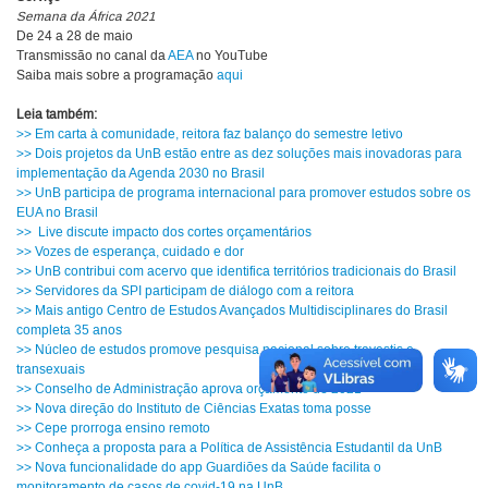
Semana da África 2021
De 24 a 28 de maio
Transmissão no canal da
AEA
no YouTube
Saiba mais sobre a programação
aqui
Leia também:
>> Em carta à comunidade, reitora faz balanço do semestre letivo
>> Dois projetos da UnB estão entre as dez soluções mais inovadoras para
implementação da Agenda 2030 no Brasil
>> UnB participa de programa internacional para promover estudos sobre os
EUA no Brasil
>> Live discute impacto dos cortes orçamentários
>> Vozes de esperança, cuidado e dor
>> UnB contribui com acervo que identifica territórios tradicionais do Brasil
>> Servidores da SPI participam de diálogo com a reitora
>> Mais antigo Centro de Estudos Avançados Multidisciplinares do Brasil
completa 35 anos
>> Núcleo de estudos promove pesquisa nacional sobre travestis e
transexuais
>> Conselho de Administração aprova orçamento de 2021
>> Nova direção do Instituto de Ciências Exatas toma posse
>> Cepe prorroga ensino remoto
>> Conheça a proposta para a Política de Assistência Estudantil da UnB
>> Nova funcionalidade do app Guardiões da Saúde facilita o
monitoramento de casos de covid-19 na UnB