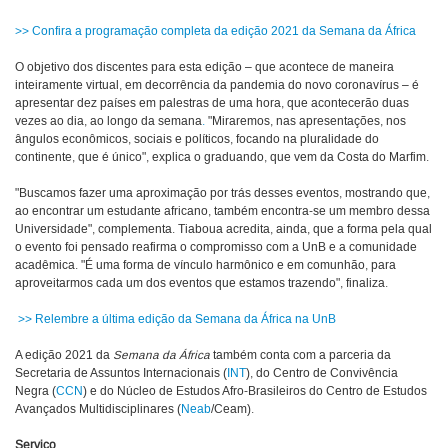
>> Confira a programação completa da edição 2021 da Semana da África
O objetivo dos discentes para esta edição – que acontece de maneira
inteiramente virtual, em decorrência da pandemia do novo coronavírus – é
apresentar dez países em palestras de uma hora, que acontecerão duas
vezes ao dia, ao longo da semana
.
"Miraremos, nas apresentações, nos
ângulos econômicos, sociais e políticos, focando na pluralidade do
continente, que é único", explica o graduando, que vem da Costa do Marfim.
"Buscamos fazer uma aproximação por trás desses eventos, mostrando que,
ao encontrar um estudante africano, também encontra-se um membro dessa
Universidade", complementa. Tiaboua acredita, ainda, que a forma pela qual
o evento foi pensado reafirma o compromisso com a UnB e a comunidade
acadêmica. "É uma forma de vínculo harmônico e em comunhão, para
aproveitarmos cada um dos eventos que estamos trazendo", finaliza.
>> Relembre a última edição da Semana da África na UnB
A edição 2021 da
Semana da África
também conta com a parceria da
Secretaria de Assuntos Internacionais (
INT
), do Centro de Convivência
Negra (
CCN
) e do Núcleo de Estudos Afro-Brasileiros do Centro de Estudos
Avançados Multidisciplinares (
Neab
/Ceam).
Serviço