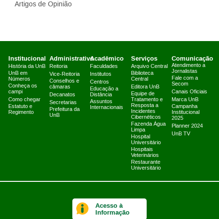
Artigos de Opinião
Institucional
Administrativo
Acadêmico
Serviços
Comunicação
Atendimento a
História da UnB
Reitoria
Faculdades
Arquivo Central
Jornalistas
UnB em
Biblioteca
Vice-Reitoria
Institutos
Fale com a
Números
Central
Conselhos e
Centros
Secom
Conheça os
câmaras
Editora UnB
Educação a
campi
Canais Oficiais
Equipe de
Decanatos
Distância
Como chegar
Tratamento e
Marca UnB
Assuntos
Secretarias
Resposta a
Estatuto e
Campanha
Internacionais
Prefeitura da
Incidentes
Regimento
Institucional
UnB
Cibernéticos
2025
Fazenda Água
Planner 2024
Limpa
UnB TV
Hospital
Universitário
Hospitais
Veterinários
Restaurante
Universitário
Acesso à
Informação