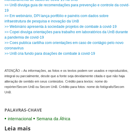
>> UnB divulga guia de recomendações para prevenção e controle da covid-
19
>> Em webinário, DPI lança portfólio e painéis com dados sobre
infraestrutura de pesquisa e inovação da UnB
>> Webinário apresenta à sociedade projetos de combate à covid-19
>> Copei divulga orientações para trabalho em laboratórios da UnB durante
a pandemia de covid-19
>> Coes publica cartilha com orientações em caso de contágio pelo novo
coronavírus
>> UnB cria fundo para doações de combate à covid-19
ATENÇÃO – As informações, as fotos e os textos podem ser usados e reproduzidos,
integral ou parcialmente, desde que a fonte seja devidamente citada e que não haja
alteração de sentido em seus conteúdos. Crédito para textos: nome do
repórter/Secom UnB ou Secom UnB. Crédito para fotos: nome do fotógrafo/Secom
UnB.
PALAVRAS-CHAVE
internacional
Semana da África
Leia mais