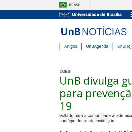
BRASIL
Artigos
UnBAgenda
UnBHoj
COES
UnB divulga g
para prevenção
19
Voltado para a comunidade acadêmica,
contágio dentro da instituição