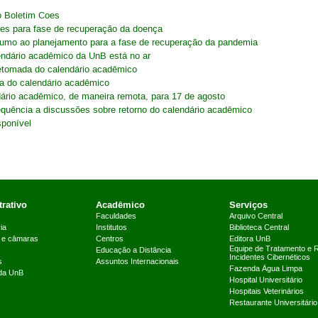
o Boletim Coes
ões para fase de recuperação da doença
 rumo ao planejamento para a fase de recuperação da pandemia
endário acadêmico da UnB está no ar
retomada do calendário acadêmico
a do calendário acadêmico
ário acadêmico, de maneira remota, para 17 de agosto
equência a discussões sobre retorno do calendário acadêmico
sponível
rativo
Acadêmico
Serviços
Faculdades
Arquivo Central
ia
Institutos
Biblioteca Central
 e câmaras
Centros
Editora UnB
Equipe de Tratamento e 
Educação a Distância
Incidentes Cibernéticos
s
Assuntos Internacionais
Fazenda Água Limpa
 da UnB
Hospital Universitário
Hospitais Veterinários
Restaurante Universitário