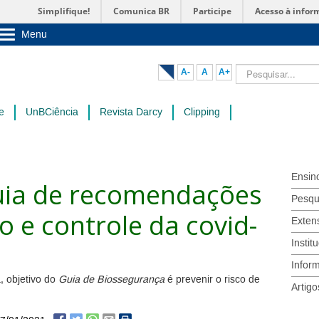
Simplifique!
Comunica BR
Participe
Acesso à infor
Menu
Sobre a UnB
Unidades acadêmicas
Pesquisar...
A-
A
A+
Estude na UnB
Graduação
Pós-Graduação
e
UnBCiência
Revista Darcy
Clipping
Administração
Servidor
Ensin
uia de recomendações
Pesqu
 e controle da covid-
Exten
Instit
Infor
 objetivo do
Guia de Biossegurança
é prevenir o risco de
Artigo