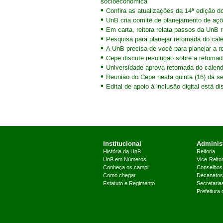
socioeconômica
Confira as atualizações da 14ª edição d
UnB cria comitê de planejamento de aç
Em carta, reitora relata passos da UnB
Pesquisa para planejar retomada do cal
A UnB precisa de você para planejar a 
Cepe discute resolução sobre a retomad
Universidade aprova retomada do calend
Reunião do Cepe nesta quinta (16) dá s
Edital de apoio à inclusão digital está di
Institucional
Administ
História da UnB
Reitoria
UnB em Números
Vice-Reitor
Conheça os campi
Conselhos
Como chegar
Decanatos
Estatuto e Regimento
Secretaria
Prefeitura