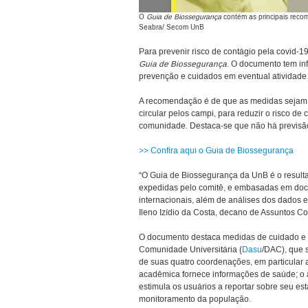
O
Guia de Biossegurança
contém as principais reco
Seabra/ Secom UnB
Para prevenir risco de contágio pela covid-1
Guia de Biossegurança
. O documento tem in
prevenção e cuidados em eventual atividade 
A recomendação é de que as medidas sejam
circular pelos campi, para reduzir o risco de
comunidade. Destaca-se que não há previsão
>> Confira aqui o Guia de Biossegurança
“O Guia de Biossegurança da UnB é o resulta
expedidas pelo comitê, e embasadas em docu
internacionais, além de análises dos dados e
Ileno Izídio da Costa, decano de Assuntos C
O documento destaca medidas de cuidado e p
Comunidade Universitária (
Dasu
/DAC), que
de suas quatro coordenações, em particular 
acadêmica fornece informações de saúde; o
estimula os usuários a reportar sobre seu e
monitoramento da população.