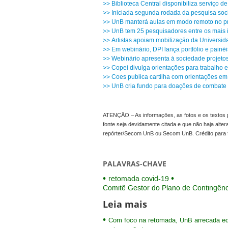
>> Biblioteca Central disponibiliza serviço de
>> Iniciada segunda rodada da pesquisa so
>> UnB manterá aulas em modo remoto no p
>> UnB tem 25 pesquisadores entre os mais 
>> Artistas apoiam mobilização da Universida
>> Em webinário, DPI lança portfólio e pain
>> Webinário apresenta à sociedade projeto
>> Copei divulga orientações para trabalho 
>> Coes publica cartilha com orientações em
>> UnB cria fundo para doações de combate 
ATENÇÃO – As informações, as fotos e os textos p
fonte seja devidamente citada e que não haja alte
repórter/Secom UnB ou Secom UnB. Crédito para 
PALAVRAS-CHAVE
retomada covid-19
Comitê Gestor do Plano de Contingênc
Leia mais
Com foco na retomada, UnB arrecada eq