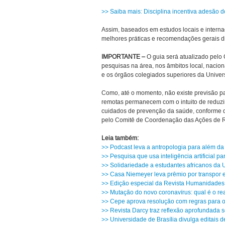
>> Saiba mais: Disciplina incentiva adesão 
Assim, baseados em estudos locais e interna
melhores práticas e recomendações gerais d
IMPORTANTE –
O guia será atualizado pelo
pesquisas na área, nos âmbitos local, nacion
e os órgãos colegiados superiores da Univer
Como, até o momento, não existe previsão pa
remotas permanecem com o intuito de reduzi
cuidados de prevenção da saúde, conforme 
pelo Comitê de Coordenação das Ações de 
Leia também:
>> Podcast leva a antropologia para além 
>> Pesquisa que usa inteligência artificial 
>> Solidariedade a estudantes africanos da U
>> Casa Niemeyer leva prêmio por transpor ex
>> Edição especial da Revista Humanidades 
>> Mutação do novo coronavírus: qual é o re
>> Cepe aprova resolução com regras para 
>> Revista Darcy traz reflexão aprofundada
>> Universidade de Brasília divulga editais 