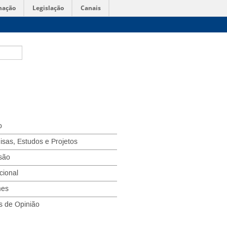
mação
Legislação
Canais
o
isas, Estudos e Projetos
são
ucional
mes
s de Opinião