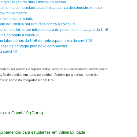
 digitalização de obras físicas do acervo
cial com a comunidade acadêmica acerca do semestre remoto
róximo semestre
influentes do mundo
de de Brasília por recursos contra a covid-19
éis com dados sobre infraestrutura de pesquisa e inovação da UnB
s de combate à covid-19
em laboratórios da UnB durante a pandemia de covid-19
 caso de contágio pelo novo coronavírus
à covid-19
odem ser usados e reproduzidos, integral ou parcialmente, desde que a
ração de sentido em seus conteúdos. Crédito para textos: nome do
fotos: nome do fotógrafo/Secom UnB.
ia da Covid-19 (Coes)
uipamentos para estudantes em vulnerabilidade