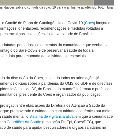
mendações sobre o controle da covid-19 para o ambiente acadêmico. Foto: Julia
9, o Comitê do Plano de Contingência da Covid-19 (
Coes
) lançou o
formações, orientações, recomendações e medidas voltadas à
presencial nas instalações da Universidade de Brasília.
 adotadas por todos os segmentos da comunidade que venham a
 contágio do Sars-Cov-2 e de preservar a saúde de toda a
 de data para retomada das atividades presenciais.
do da discussão do Coes, coligindo todas as orientações já
mentos oficiais sobre a pandemia, da OMS, do GDF e de diretrizes
pidemiológicos do DF, do Brasil e do mundo”, informou o professor
omunitários, presidente do Coes e organizador da publicação.
roteção, entre elas: ações da Diretoria de Atenção à Saúde da
 segue promovendo o cuidado da comunidade acadêmica por meio
a saúde mental; o
Sistema de vigilância ativa
, em que a comunidade
 app
Guardiões da Saúde
(uma ação ProEpi, Coes/DEG), que
stado de saúde para ajudar pesquisadores e órgãos sanitários no