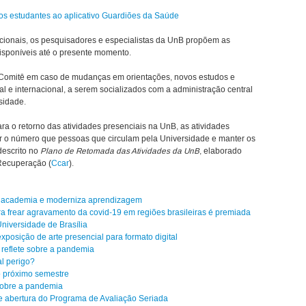
dos estudantes ao aplicativo Guardiões da Saúde
cionais, os pesquisadores e especialistas da UnB propõem as
isponíveis até o presente momento.
 Comitê em caso de mudanças em orientações, novos estudos e
al e internacional, a serem socializados com a administração central
sidade.
ra o retorno das atividades presenciais na UnB, as atividades
r o número que pessoas que circulam pela Universidade e manter os
descrito no
Plano de Retomada das Atividades da UnB
, elaborado
Recuperação (
Ccar
).
da academia e moderniza aprendizagem
para frear agravamento da covid-19 em regiões brasileiras é premiada
niversidade de Brasília
posição de arte presencial para formato digital
reflete sobre a pandemia
al perigo?
o próximo semestre
 sobre a pandemia
de abertura do Programa de Avaliação Seriada