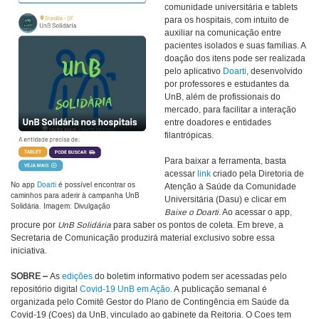
comunidade universitária e tablets
para os hospitais, com intuito de
auxiliar na comunicação entre
pacientes isolados e suas famílias. A
doação dos itens pode ser realizada
pelo aplicativo
Doarti
, desenvolvido
por professores e estudantes da
UnB, além de profissionais do
mercado, para facilitar a interação
entre doadores e entidades
filantrópicas.
Para baixar a ferramenta, basta
acessar
link
criado pela Diretoria de
No app
Doarti
é possível encontrar os
Atenção à Saúde da Comunidade
caminhos para aderir à campanha UnB
Universitária (Dasu) e clicar em
Solidária. Imagem: Divulgação
Baixe o Doarti
. Ao acessar o app,
procure por
UnB Solidária
para saber os pontos de coleta. Em breve, a
Secretaria de Comunicação produzirá material exclusivo sobre essa
iniciativa.
SOBRE –
As
edições
do boletim informativo podem ser acessadas pelo
repositório digital
Covid-19 UnB em Ação
. A publicação semanal é
organizada pelo Comitê Gestor do Plano de Contingência em Saúde da
Covid-19 (Coes) da UnB, vinculado ao gabinete da Reitoria. O Coes tem