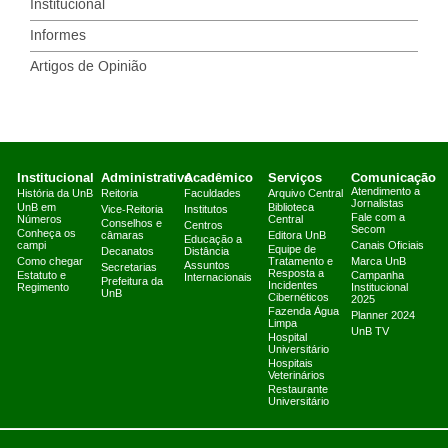
Institucional
Informes
Artigos de Opinião
Institucional
Administrativo
Acadêmico
Serviços
Comunicação
Atendimento a
História da UnB
Reitoria
Faculdades
Arquivo Central
Jornalistas
UnB em
Biblioteca
Vice-Reitoria
Institutos
Fale com a
Números
Central
Conselhos e
Centros
Secom
Conheça os
câmaras
Editora UnB
Educação a
campi
Canais Oficiais
Equipe de
Decanatos
Distância
Como chegar
Tratamento e
Marca UnB
Assuntos
Secretarias
Resposta a
Estatuto e
Campanha
Internacionais
Prefeitura da
Incidentes
Regimento
Institucional
UnB
Cibernéticos
2025
Fazenda Água
Planner 2024
Limpa
UnB TV
Hospital
Universitário
Hospitais
Veterinários
Restaurante
Universitário