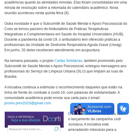
acadêmicas quanto às atividades remotas. Elas foram consolidadas em uma
minuta de resolução sobre a retomada do calendário acadêmico. Nova
reunião aconteceu nesta quinta-feira (9).
Outra novidade é que o Subcomitê de Saúde Mental e Apoio Psicossocial do
Coes se tornou parceiro do Ambulatório de Práticas Terapêuticas
Integrativas e Complementares em Saúde do Hospital Universitário (HUB).
Durante a pandemia da covid-19, o ambulatório tem oferecido práticas a
profissionais da Unidade de Síndrome Respiratória Aguda Grave (Usrag).
Em junho, 35 deles receberam atendimento em acupuntura.
Na semana passada, o projeto
Cartas Solidárias
, também promovido pelo
Subcomitê de Saúde Mental e Apoio Psicossocial, entregou mensagens aos
profissionais do Serviço de Limpeza Urbana (SLU) que limpam as ruas de
Brasília.
A iniciativa continua a estimular o reconhecimento daqueles que estão na
linha de frente do combate à covid-19, com palavras de solidariedade. A
comunidade acadêmica pode enviar sua carta para o email:
promo.prev2020@gmail.com
.
O boletim Coes informa ainda sobre
o lançamento da campanha
UnB
Solidária
. A iniciativa está
arrecadando máscaras para a