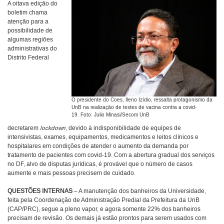
A oitava edição do
boletim chama
atenção para a
possibilidade de
algumas regiões
administrativas do
Distrito Federal
O presidente do Coes, Ileno Izídio, ressalta protagonismo da
UnB na realização de testes de vacina contra a covid-
19. Foto: Julio Minasi/Secom UnB
decretarem
lockdown
,
devido à indisponibilidade de equipes de
intensivistas, exames, equipamentos, medicamentos e leitos clínicos e
hospitalares em condições de atender o aumento da demanda por
tratamento de pacientes com covid-19. Com a abertura gradual dos serviços
no DF, alvo de disputas jurídicas, é provável que o número de casos
aumente e mais pessoas precisem de cuidado.
QUESTÕES INTERNAS
– A manutenção dos banheiros da Universidade,
feita pela Coordenação de Administração Predial da Prefeitura da UnB
(CAP/PRC), segue a pleno vapor, e agora somente 22% dos banheiros
precisam de revisão. Os demais já estão prontos para serem usados com