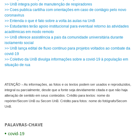
>> UnB integra polo de manutenção de respiradores
>> Coes publica cartilha com orientações em caso de contágio pelo novo
coronavírus
>> Entenda o que é fato sobre a volta às aulas na UnB
>> Estudantes terão apoio institucional para eventual retorno às atividades
acadêmicas em modo remoto
>> UnB oferece assistência a pais da comunidade universitária durante
isolamento social
>> UnB lança edital de fluxo contínuo para projetos voltados ao combate da
covid-19
>> Coletivo da UnB divulga informações sobre a covid-19 à população em
situação de rua
ATENÇÃO – As informações, as fotos e os textos podem ser usados e reproduzidos,
integral ou parcialmente, desde que a fonte seja devidamente citada e que não haja
alteração de sentido em seus conteúdos. Crédito para textos: nome do
repórter/Secom UnB ou Secom UnB. Crédito para fotos: nome do fotógrafo/Secom
UnB.
PALAVRAS-CHAVE
covid-19