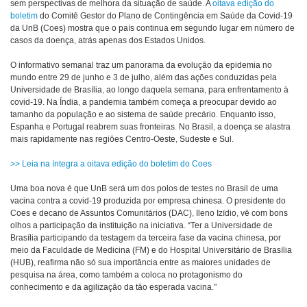
sem perspectivas de melhora da situação de saúde. A
oitava edição do
boletim
do Comitê Gestor do Plano de Contingência em Saúde da Covid-19
da UnB (Coes) mostra que o país continua em segundo lugar em número de
casos da doença, atrás apenas dos Estados Unidos.
O informativo semanal traz um panorama da evolução da epidemia no
mundo entre 29 de junho e 3 de julho, além das ações conduzidas pela
Universidade de Brasília, ao longo daquela semana, para enfrentamento à
covid-19. Na Índia, a pandemia também começa a preocupar devido ao
tamanho da população e ao sistema de saúde precário. Enquanto isso,
Espanha e Portugal reabrem suas fronteiras. No Brasil, a doença se alastra
mais rapidamente nas regiões Centro-Oeste, Sudeste e Sul.
>> Leia na íntegra a oitava edição do boletim do Coes
Uma boa nova é que UnB será um dos polos de testes no Brasil de uma
vacina contra a covid-19 produzida por empresa chinesa. O presidente do
Coes e decano de Assuntos Comunitários (DAC), Ileno Izídio, vê com bons
olhos a participação da instituição na iniciativa. “Ter a Universidade de
Brasília participando da testagem da terceira fase da vacina chinesa, por
meio da Faculdade de Medicina (FM) e do Hospital Universitário de Brasília
(HUB), reafirma não só sua importância entre as maiores unidades de
pesquisa na área, como também a coloca no protagonismo do
conhecimento e da agilização da tão esperada vacina."