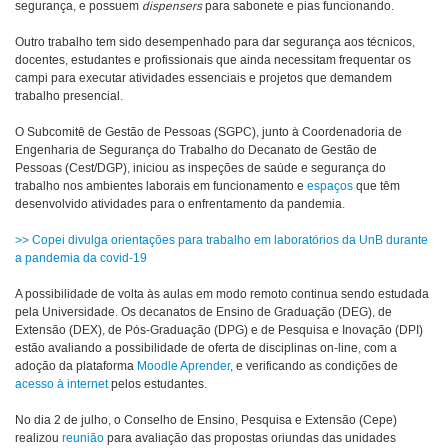
segurança, e possuem
dispensers
para sabonete e pias funcionando.
Outro trabalho tem sido desempenhado para dar segurança aos técnicos,
docentes, estudantes e profissionais que ainda necessitam frequentar os
campi para executar atividades essenciais e projetos que demandem
trabalho presencial.
O Subcomitê de Gestão de Pessoas (SGPC), junto à Coordenadoria de
Engenharia de Segurança do Trabalho do Decanato de Gestão de
Pessoas (Cest/DGP), iniciou as inspeções de saúde e segurança do
trabalho nos ambientes laborais em funcionamento e
espaços
que têm
desenvolvido atividades para o enfrentamento da pandemia.
>> Copei divulga orientações para trabalho em laboratórios da UnB durante
a pandemia da covid-19
A possibilidade de volta às aulas em modo remoto continua sendo estudada
pela Universidade. Os decanatos de Ensino de Graduação (DEG), de
Extensão (DEX), de Pós-Graduação (DPG) e de Pesquisa e Inovação (DPI)
estão avaliando a possibilidade de oferta de disciplinas on-line, com a
adoção da plataforma
Moodle Aprender
, e verificando as condições de
acesso à internet
pelos estudantes.
No dia 2 de julho, o Conselho de Ensino, Pesquisa e Extensão (Cepe)
realizou
reunião
para avaliação das propostas oriundas das unidades