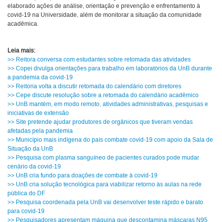
elaborado ações de análise, orientação e prevenção e enfrentamento à
covid-19 na Universidade, além de monitorar a situação da comunidade
acadêmica.
Leia mais:
>> Reitora conversa com estudantes sobre retomada das atividades
>> Copei divulga orientações para trabalho em laboratórios da UnB durante
a pandemia da covid-19
>> Reitoria volta a discutir retomada do calendário com diretores
>> Cepe discute resolução sobre a retomada do calendário acadêmico
>> UnB mantém, em modo remoto, atividades administrativas, pesquisas e
iniciativas de extensão
>> Site pretende ajudar produtores de orgânicos que tiveram vendas
afetadas pela pandemia
>> Município mais indígena do país combate covid-19 com apoio da Sala de
Situação da UnB
>> Pesquisa com plasma sanguíneo de pa
cientes curados pode mudar
cenário da covid-19
>> UnB cria fundo para doações de combate à covid-19
>> UnB cria solução tecnológica para viabilizar retorno às aulas na rede
pública do DF
>> Pesquisa coordenada pela UnB vai desenvolver teste rápido e barato
para covid-19
>> Pesquisadores apresentam máquina que descontamina máscaras N95