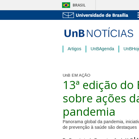
BRASIL
Artigos
UnBAgenda
UnBHoj
UnB EM AÇÃO
13ª edição do
sobre ações d
pandemia
Panorama global da pandemia, iniciat
de prevenção à saúde são destaques