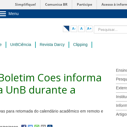
Simplifique!
Comunica BR
Participe
Acesso à infor
Menu
Sobre a UnB
Unidades acadêmicas
Pesquisar...
A-
A
A+
Estude na UnB
Graduação
Pós-Graduação
e
UnBCiência
Revista Darcy
Clipping
Administração
Servidor
Ensin
 Boletim Coes informa
Pesqu
a UnB durante a
Exten
Instit
Infor
ivas para retomada do calendário acadêmico em remoto e
Artigo