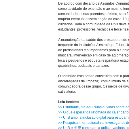
De acordo com decano de Assuntos Comunitári
como atividade de extensão e ao mesmo te
comunidade e seus parentes próximo, será fu
mapear eventual disseminação da covid-19, pe
cuidados. Toda a comunidade da UnB deve s
estudantes, professores, técnicos e terceiriza
A manutenção da saúde dos prestadores de 
frequente da instituição. A estratégia Educa
de profissionais tão importantes para o fu
máscara, intervenção em caso de aglomeraç
locais pequenos e etiqueta respiratória est
quadrinhos, podcasts e cartazes.
O conteúdo está sendo construído com a parti
encarregadas de limpeza), com o intuito de
comunicadora desse grupo. Os meios de divul
satisfatória.
Leia também:
>> Estudante, tire aqui suas dúvidas sobre a
>> O que esperar da retomada do calendário
>> UnB amplia inclusão digital para estudan
>> Pesquisa internacional vai investigar os 
>> UnB e HUB começam a aplicar vacinas con