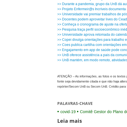
>> Durante a pandemia, grupo da UnB dá aula
>> Projeto Enfermeir@s Incríveis documenta re
>> Universidade vai premiar trabalhos de pó
>> Docentes podem aproveitar lives do Cead 
>> Conheça o cronograma de ajuste na oferta
>> Pesquisa traça perfil socioeconômico inéd
>> Universidade aprova retomada do calendá
>> Copei divulga orientações para trabalho 
>> Coes publica cartilha com orientações em
>> Engajamento em app de saúde pode conce
>> UnB oferece assistência a pais da comunid
>> UnB mantém, em modo remoto, atividades a
ATENÇÃO – As informações, as fotos e os textos p
fonte seja devidamente citada e que não haja alte
repórter/Secom UnB ou Secom UnB. Crédito para 
PALAVRAS-CHAVE
covid-19
Comitê Gestor do Plano d
Leia mais