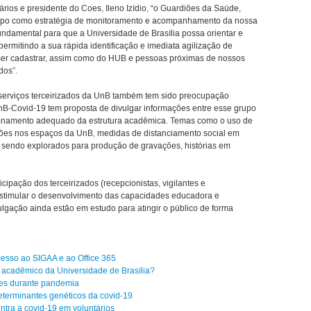
os e presidente do Coes, Ileno Izídio, “o Guardiões da Saúde,
mpo como estratégia de monitoramento e acompanhamento da nossa
ndamental para que a Universidade de Brasília possa orientar e
rmitindo a sua rápida identificação e imediata agilização de
er cadastrar, assim como do HUB e pessoas próximas de nossos
dos”.
serviços terceirizados da UnB também tem sido preocupação
UnB-Covid-19 tem proposta de divulgar informações entre esse grupo
ncionamento adequado da estrutura acadêmica. Temas como o uso de
ões nos espaços da UnB, medidas de distanciamento social em
ão sendo explorados para produção de gravações, histórias em
cipação dos terceirizados (recepcionistas, vigilantes e
 estimular o desenvolvimento das capacidades educadora e
gação ainda estão em estudo para atingir o público de forma
cesso ao SIGAA e ao Office 365
 acadêmico da Universidade de Brasília?
tes durante pandemia
determinantes genéticos da covid-19
tra a covid-19 em voluntários