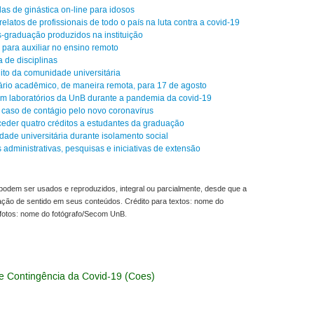
s de ginástica on-line para idosos
latos de profissionais de todo o país na luta contra a covid-19
s-graduação produzidos na instituição
para auxiliar no ensino remoto
 de disciplinas
ito da comunidade universitária
rio acadêmico, de maneira remota, para 17 de agosto
em laboratórios da UnB durante a pandemia da covid-19
 caso de contágio pelo novo coronavírus
der quatro créditos a estudantes da graduação
ade universitária durante isolamento social
dministrativas, pesquisas e iniciativas de extensão
odem ser usados e reproduzidos, integral ou parcialmente, desde que a
ração de sentido em seus conteúdos. Crédito para textos: nome do
fotos: nome do fotógrafo/Secom UnB.
e Contingência da Covid-19 (Coes)