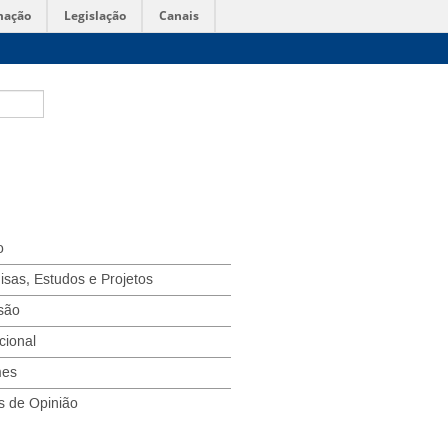
mação
Legislação
Canais
o
isas, Estudos e Projetos
são
ucional
mes
s de Opinião