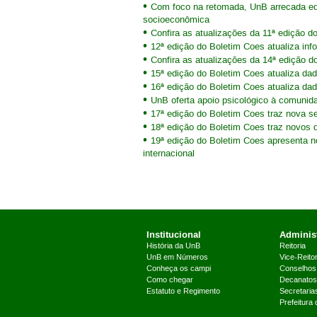
Com foco na retomada, UnB arrecada eq
socioeconômica
Confira as atualizações da 11ª edição d
12ª edição do Boletim Coes atualiza in
Confira as atualizações da 14ª edição d
15ª edição do Boletim Coes atualiza d
16ª edição do Boletim Coes atualiza d
UnB oferta apoio psicológico à comunida
17ª edição do Boletim Coes traz nova s
18ª edição do Boletim Coes traz novos 
19ª edição do Boletim Coes apresenta 
internacional
Institucional
Administ
História da UnB
Reitoria
UnB em Números
Vice-Reitor
Conheça os campi
Conselhos
Como chegar
Decanatos
Estatuto e Regimento
Secretaria
Prefeitura