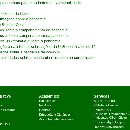
uipamentos para estudantes em vulnerabilidade
o boletim do Coes
formações sobre a pandemia
o Boletim Coes
ados sobre o comportamento da pandemia
ados sobre o comportamento da pandemia
de universitária durante a pandemia
eção para informar sobre ações da UnB contra a covid-19
dados sobre a pandemia de covid-19
novos dados sobre a pandemia e impacto na comunidade
rativo
Acadêmico
Serviços
Faculdades
Arquivo Central
ia
Institutos
Biblioteca Central
 e câmaras
Centros
Editora UnB
Equipe de Tratamento e 
Educação a Distância
Incidentes Cibernéticos
s
Assuntos Internacionais
Fazenda Água Limpa
 da UnB
Hospital Universitário