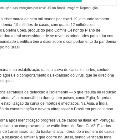
tribuição das infecções por covid-19 no Brasil. Imagem: Reprodução
 a triste marca de cem mil mortos por covid-19, o mundo também
ndemia: 19 milhões de casos, com quase 12 milhões de
do Boletim Coes, produzido pelo Comitê Gestor do Plano de
ordou a real necessidade de se rever as prioridades para lidar com
comunidade científica tem a dizer sobre o comportamento da pandemia
io no Brasil.
mana uma estabilização da sua curva de casos e mortes, contudo,
o agora é o comportamento da expansão do vírus, que se direciona
nicípios.
orte estratégia de detecção e isolamento — o que resulta na redução
 ainda vê a expansão da doença em países, como Egito, Nigéria e
stabilização da curva de mortos e infectados. Na Ásia, a Índia
ão da contaminação e deverá ultrapassar o Brasil em pouco tempo.
rna após identificação progressiva de casos na Itália; em Portugal,
io lusitano ao comprovarem que estão livres do Sars-CoV2. Estados
 de transmissão, ainda bastante alta, liderando o número de casos
 situação é similar à que ocorre no Brasil, sendo verificada forte