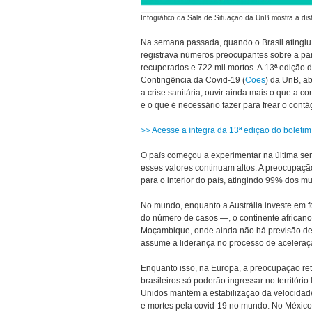
Infográfico da Sala de Situação da UnB mostra a dis
Na semana passada, quando o Brasil atingiu
registrava números preocupantes sobre a pa
recuperados e 722 mil mortos. A 13ª edição 
Contingência da Covid-19 (
Coes
) da UnB, ab
a crise sanitária, ouvir ainda mais o que a 
e o que é necessário fazer para frear o contág
>> Acesse a íntegra da 13ª edição do boletim
O país começou a experimentar na última se
esses valores continuam altos. A preocupaçã
para o interior do país, atingindo 99% dos mu
No mundo, enquanto a Austrália investe em f
do número de casos —, o continente africano
Moçambique, onde ainda não há previsão de e
assume a liderança no processo de aceleraç
Enquanto isso, na Europa, a preocupação reto
brasileiros só poderão ingressar no territór
Unidos mantêm a estabilização da velocidade
e mortes pela covid-19 no mundo. No México, a