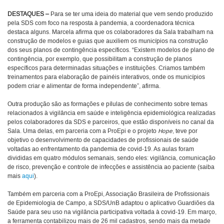
DESTAQUES –
Para se ter uma ideia do material que vem sendo produzido
pela SDS com foco na resposta à pandemia, a coordenadora técnica
destaca alguns. Marcela afirma que os colaboradores da Sala trabalham na
construção de modelos e guias que auxiliem os municípios na construção
dos seus planos de contingência específicos. “Existem modelos de plano de
contingência, por exemplo, que possibilitam a construção de planos
específicos para determinadas situações e instituições. Criamos também
treinamentos para elaboração de painéis interativos, onde os municípios
podem criar e alimentar de forma independente”, afirma.
Outra produção são as formações e pílulas de conhecimento sobre temas
relacionados à vigilância em saúde e inteligência epidemiológica realizadas
pelos colaboradores da SDS e parceiros, que estão disponíveis no canal da
Sala. Uma delas, em parceria com a ProEpi e o projeto
Hope
, teve por
objetivo o desenvolvimento de capacidades de profissionais de saúde
voltadas ao enfrentamento da pandemia de covid-19. As aulas foram
divididas em quatro módulos semanais, sendo eles: vigilância, comunicação
de risco, prevenção e controle de infecções e assistência ao paciente (saiba
mais
aqui
).
Também em parceria com a ProEpi, Associação Brasileira de Profissionais
de Epidemiologia de Campo, a SDS/UnB adaptou o aplicativo Guardiões da
Saúde para seu uso na vigilância participativa voltada à covid-19. Em março,
a ferramenta contabilizou mais de 26 mil cadastros, sendo mais da metade