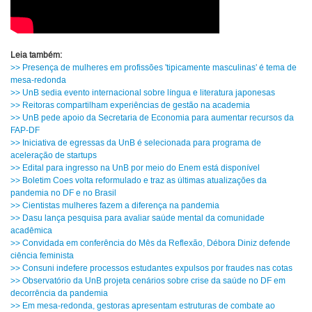
Leia também:
>> Presença de mulheres em profissões 'tipicamente masculinas' é tema de
mesa-redonda
>> UnB sedia evento internacional sobre língua e literatura japonesas
>> Reitoras compartilham experiências de gestão na academia
>> UnB pede apoio da Secretaria de Economia para aumentar recursos da
FAP-DF
>> Iniciativa de egressas da UnB é selecionada para programa de
aceleração de startups
>> Edital para ingresso na UnB por meio do Enem está disponível
>> Boletim Coes volta reformulado e traz as últimas atualizações da
pandemia no DF e no Brasil
>> Cientistas mulheres fazem a diferença na pandemia
>> Dasu lança pesquisa para avaliar saúde mental da comunidade
acadêmica
>> Convidada em conferência do Mês da Reflexão, Débora Diniz defende
ciência feminista
>> Consuni indefere processos estudantes expulsos por fraudes nas cotas
>> Observatório da UnB projeta cenários sobre crise da saúde no DF em
decorrência da pandemia
>> Em mesa-redonda, gestoras apresentam estruturas de combate ao