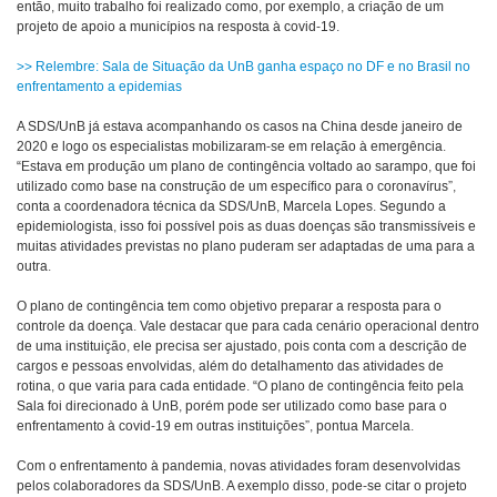
então, muito trabalho foi realizado como, por exemplo, a criação de um
projeto de apoio a municípios na resposta à covid-19.
>> Relembre: Sala de Situação da UnB ganha espaço no DF e no Brasil no
enfrentamento a epidemias
A SDS/UnB já estava acompanhando os casos na China desde janeiro de
2020 e logo os especialistas mobilizaram-se em relação à emergência.
“Estava em produção um plano de contingência voltado ao sarampo, que foi
utilizado como base na construção de um específico para o coronavírus”,
conta a coordenadora técnica da SDS/UnB, Marcela Lopes. Segundo a
epidemiologista, isso foi possível pois as duas doenças são transmissíveis e
muitas atividades previstas no plano puderam ser adaptadas de uma para a
outra.
O plano de contingência tem como objetivo preparar a resposta para o
controle da doença. Vale destacar que para cada cenário operacional dentro
de uma instituição, ele precisa ser ajustado, pois conta com a descrição de
cargos e pessoas envolvidas, além do detalhamento das atividades de
rotina, o que varia para cada entidade. “O plano de contingência feito pela
Sala foi direcionado à UnB, porém pode ser utilizado como base para o
enfrentamento à covid-19 em outras instituições”, pontua Marcela.
Com o enfrentamento à pandemia, novas atividades foram desenvolvidas
pelos colaboradores da SDS/UnB. A exemplo disso, pode-se citar o projeto