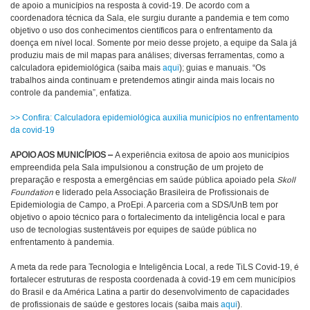
de apoio a municípios na resposta à covid-19. De acordo com a
coordenadora técnica da Sala, ele surgiu durante a pandemia e tem como
objetivo o uso dos conhecimentos científicos para o enfrentamento da
doença em nível local. Somente por meio desse projeto, a equipe da Sala já
produziu mais de mil mapas para análises; diversas ferramentas, como a
calculadora epidemiológica (saiba mais
aqui
); guias e manuais. “Os
trabalhos ainda continuam e pretendemos atingir ainda mais locais no
controle da pandemia”, enfatiza.
>> Confira: Calculadora epidemiológica auxilia municípios no enfrentamento
da covid-19
APOIO AOS MUNICÍPIOS –
A experiência exitosa de apoio aos municípios
empreendida pela Sala impulsionou a construção de um projeto de
preparação e resposta a emergências em saúde pública apoiado pela
Skoll
Foundation
e liderado pela Associação Brasileira de Profissionais de
Epidemiologia de Campo, a ProEpi. A parceria com a SDS/UnB tem por
objetivo o apoio técnico para o fortalecimento da inteligência local e para
uso de tecnologias sustentáveis por equipes de saúde pública no
enfrentamento à pandemia.
A meta da rede para Tecnologia e Inteligência Local, a rede TiLS Covid-19, é
fortalecer estruturas de resposta coordenada à covid-19 em cem municípios
do Brasil e da América Latina a partir do desenvolvimento de capacidades
de profissionais de saúde e gestores locais (saiba mais
aqui
).