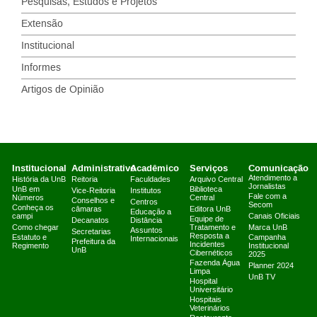
Pesquisas, Estudos e Projetos
Extensão
Institucional
Informes
Artigos de Opinião
Institucional
Administrativo
Acadêmico
Serviços
Comunicação
Atendimento a
História da UnB
Reitoria
Faculdades
Arquivo Central
Jornalistas
UnB em
Biblioteca
Vice-Reitoria
Institutos
Fale com a
Números
Central
Conselhos e
Centros
Secom
Conheça os
câmaras
Editora UnB
Educação a
campi
Canais Oficiais
Equipe de
Decanatos
Distância
Como chegar
Tratamento e
Marca UnB
Assuntos
Secretarias
Resposta a
Estatuto e
Campanha
Internacionais
Prefeitura da
Incidentes
Regimento
Institucional
UnB
Cibernéticos
2025
Fazenda Água
Planner 2024
Limpa
UnB TV
Hospital
Universitário
Hospitais
Veterinários