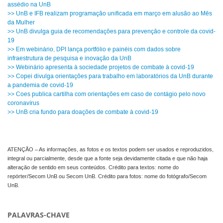
assédio na UnB
>> UnB e IFB realizam programação unificada em março em alusão ao Mês
da Mulher
>> UnB divulga guia de recomendações para prevenção e controle da covid-
19
>> Em webinário, DPI lança portfólio e painéis com dados sobre
infraestrutura de pesquisa e inovação da UnB
>> Webinário apresenta à sociedade projetos de combate à covid-19
>> Copei divulga orientações para trabalho em laboratórios da UnB durante
a pandemia de covid-19
>> Coes publica cartilha com orientações em caso de contágio pelo novo
coronavírus
>> UnB cria fundo para doações de combate à covid-19
ATENÇÃO – As informações, as fotos e os textos podem ser usados e reproduzidos,
integral ou parcialmente, desde que a fonte seja devidamente citada e que não haja
alteração de sentido em seus conteúdos. Crédito para textos: nome do
repórter/Secom UnB ou Secom UnB. Crédito para fotos: nome do fotógrafo/Secom
UnB.
PALAVRAS-CHAVE