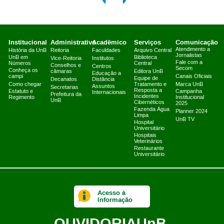
Institucional
Administrativo
Acadêmico
Serviços
Comunicação
Atendimento a
História da UnB
Reitoria
Faculdades
Arquivo Central
Jornalistas
UnB em
Biblioteca
Vice-Reitoria
Institutos
Fale com a
Números
Central
Conselhos e
Centros
Secom
Conheça os
câmaras
Editora UnB
Educação a
campi
Canais Oficiais
Equipe de
Decanatos
Distância
Como chegar
Tratamento e
Marca UnB
Assuntos
Secretarias
Resposta a
Estatuto e
Campanha
Internacionais
Prefeitura da
Incidentes
Regimento
Institucional
UnB
Cibernéticos
2025
Fazenda Água
Planner 2024
Limpa
UnB TV
Hospital
Universitário
Hospitais
Veterinários
Restaurante
Universitário
Acesso à
Informação
OUVIDORIA
UnB