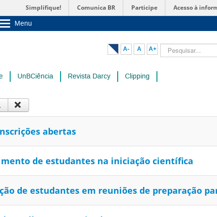
Simplifique!
Comunica BR
Participe
Acesso à infor
Menu
Sobre a UnB
Unidades acadêmicas
Pesquisar...
A-
A
A+
Estude na UnB
Graduação
Pós-Graduação
e
UnBCiência
Revista Darcy
Clipping
Administração
Servidor
inscrições abertas
imento de estudantes na iniciação científica
ipação de estudantes em reuniões de preparação pa