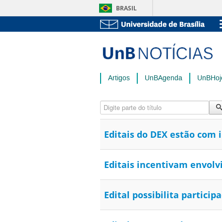
BRASIL
Artigos
UnBAgenda
UnBHoj
Digite parte do título
Editais do DEX estão com 
Editais incentivam envolv
Edital possibilita partic