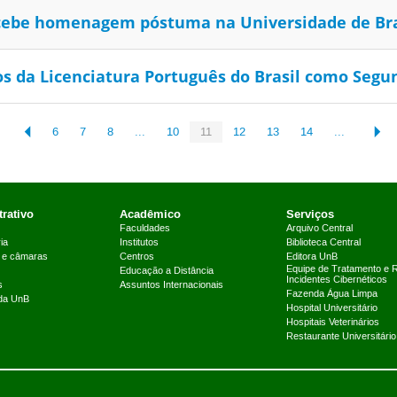
cebe homenagem póstuma na Universidade de Bra
os da Licenciatura Português do Brasil como Segu
6
7
8
...
10
11
12
13
14
...
rativo
Acadêmico
Serviços
Faculdades
Arquivo Central
ia
Institutos
Biblioteca Central
 e câmaras
Centros
Editora UnB
Equipe de Tratamento e 
Educação a Distância
Incidentes Cibernéticos
s
Assuntos Internacionais
Fazenda Água Limpa
 da UnB
Hospital Universitário
Hospitais Veterinários
Restaurante Universitário