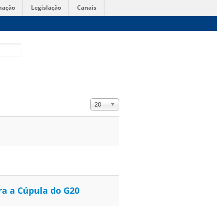
mação
Legislação
Canais
Exibir #
20
ra a Cúpula do G20