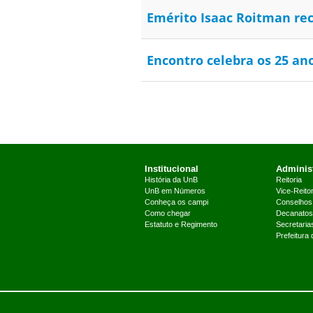
Emérito Isaac Roitman re
Encontro celebra os 25 an
Institucional
Administ
História da UnB
Reitoria
UnB em Números
Vice-Reitor
Conheça os campi
Conselhos
Como chegar
Decanatos
Estatuto e Regimento
Secretaria
Prefeitura