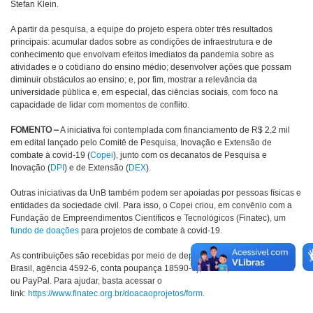
Stefan Klein.
A partir da pesquisa, a equipe do projeto espera obter três resultados
principais: acumular dados sobre as condições de infraestrutura e de
conhecimento que envolvam efeitos imediatos da pandemia sobre as
atividades e o cotidiano do ensino médio; desenvolver ações que possam
diminuir obstáculos ao ensino; e, por fim, mostrar a relevância da
universidade pública e, em especial, das ciências sociais, com foco na
capacidade de lidar com momentos de conflito.
FOMENTO –
A iniciativa foi contemplada com financiamento de R$ 2,2 mil
em edital lançado pelo Comitê de Pesquisa, Inovação e Extensão de
combate à covid-19 (
Copei
), junto com os decanatos de Pesquisa e
Inovação (
DPI
) e de Extensão (
DEX
).
Outras iniciativas da UnB também podem ser apoiadas por pessoas físicas e
entidades da sociedade civil. Para isso, o Copei criou, em convênio com a
Fundação de Empreendimentos Científicos e Tecnológicos (Finatec), um
fundo de doações
para projetos de combate à covid-19.
As contribuições são recebidas por meio de depósito bancário (Banco do
Brasil, agência 4592-6, conta poupança 18590-6), boleto, cartão de crédito
ou PayPal. Para ajudar, basta acessar o
link:
https://www.finatec.org.br/doacaoprojetos/form
.