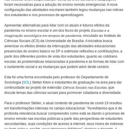
foram necessárias para a adoção do ensino remoto emergencial. A nova
configuração das atividades escolares também legou mudanças nas rotinas
dos estudantes e nos processos de aprendizagem.
Apresentar alternativas para lidar com os atuais e futuros efeitos da
pandemia no ensino escolar é um dos focos do projeto
Escolas e a
imaginação sociológica em tempos de pandemia
, vinculado ao Instituto de
Ciências Sociais (ICS) da Universidade de Brasília. A iniciativa busca
amenizar os efeitos diretos da interrupção das atividades educacionais
presenciais do ensino básico no DF e estimular reflexões e contribuições, a
partir dos diferentes pontos de vista dos estudantes, quanto ao cotidiano
escolar, às problemáticas relacionadas à pandemia e às formas de lidar com
o isolamento social e as mudanças que podem advir deste cenário.
Esta foi uma forma encontrada pelo professor do Departamento de
Sociologia (
SOL
) Stefan Klein e estudantes de graduação na área para dar
continuidade ao projeto de extensão
Ciência Sociais nas Escolas
, que
discute temas das ciências sociais para promover cidadania e diversidade.
Para o professor Stefan, o atual contexto de pandemia de covid-19 resultou
em transformações intensas no campo educacional. “Acreditamos que é de
profunda relevância buscar compreender como está se dando o processo de
ensino remoto nas escolas públicas a partir das perspectivas de estudantes
secundaristas, suas condições de acesso à internet, seus níveis de estresse