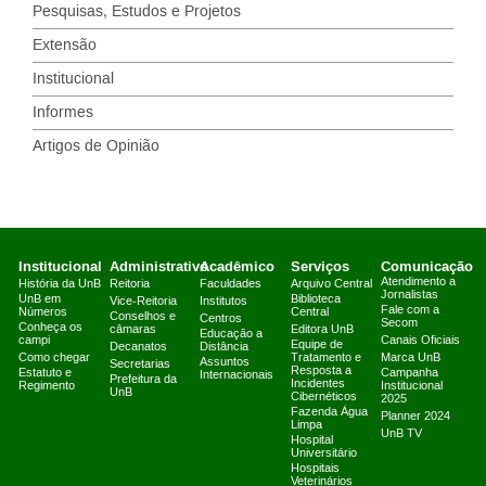
Pesquisas, Estudos e Projetos
Extensão
Institucional
Informes
Artigos de Opinião
Institucional
Administrativo
Acadêmico
Serviços
Comunicação
Atendimento a
História da UnB
Reitoria
Faculdades
Arquivo Central
Jornalistas
UnB em
Biblioteca
Vice-Reitoria
Institutos
Fale com a
Números
Central
Conselhos e
Centros
Secom
Conheça os
câmaras
Editora UnB
Educação a
campi
Canais Oficiais
Equipe de
Decanatos
Distância
Como chegar
Tratamento e
Marca UnB
Assuntos
Secretarias
Resposta a
Estatuto e
Campanha
Internacionais
Prefeitura da
Incidentes
Regimento
Institucional
UnB
Cibernéticos
2025
Fazenda Água
Planner 2024
Limpa
UnB TV
Hospital
Universitário
Hospitais
Veterinários