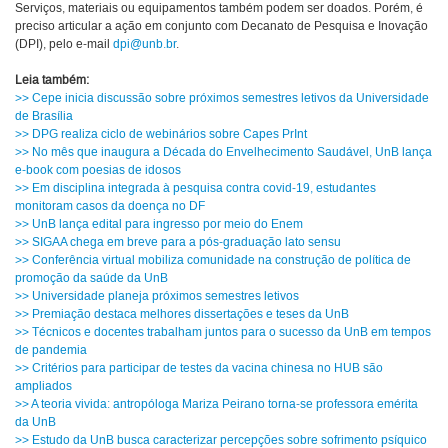
Serviços, materiais ou equipamentos também podem ser doados. Porém, é
preciso articular a ação em conjunto com Decanato de Pesquisa e Inovação
(DPI), pelo e-mail
dpi@unb.br
.
Leia também:
>> Cepe inicia discussão sobre próximos semestres letivos da Universidade
de Brasília
>> DPG realiza ciclo de webinários sobre Capes PrInt
>> No mês que inaugura a Década do Envelhecimento Saudável, UnB lança
e-book com poesias de idosos
>> Em disciplina integrada à pesquisa contra covid-19, estudantes
monitoram casos da doença no DF
>> UnB lança edital para ingresso por meio do Enem
>> SIGAA chega em breve para a pós-graduação lato sensu
>> Conferência virtual mobiliza comunidade na construção de política de
promoção da saúde da UnB
>> Universidade planeja próximos semestres letivos
>> Premiação destaca melhores dissertações e teses da UnB
>> Técnicos e docentes trabalham juntos para o sucesso da UnB em tempos
de pandemia
>> Critérios para participar de testes da vacina chinesa no HUB são
ampliados
>> A teoria vivida: antropóloga Mariza Peirano torna-se professora emérita
da UnB
>> Estudo da UnB busca caracterizar percepções sobre sofrimento psíquico