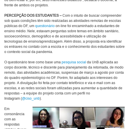
ou bem-estar e, por fim, seus interesses didáticos", destaca o docente, à
frente de ambos os projetos.
PERCEPÇÃO DOS ESTUDANTES –
Com o intuito de buscar compreender
sob quais condições têm sido realizadas as atividades remotas de escolas
públicas do DF, um
questionário
on-line foi encaminhado a estudantes de
ensino médio. Nele, estavam perguntas sobre temas em âmbito sanitário,
socioeconômico, demográfico e de acessibilidade e utilização de
tecnologias de ensino/aprendizagem. Além disso, a proposta era identificar
os entraves no contato com a escola e o conhecimento dos estudantes sobre
o contexto social da pandemia.
O questionário teve como base uma
pesquisa social
da UnB aplicada ao
corpo docente, técnico e discente para planejamento da retomada, de modo
remoto, das atividades acadêmicas, suspensas de março a agosto por conta
do quadro epidemiológico no DF. Porém, foi adaptado aos interesses do
projeto. A divulgação foi feita por contato telefônico e via e-mail com as
escolas, e as redes sociais foram utilizadas para aumentar a quantidade de
respostas – a equipe do projeto conta com um perfil no
Instagram (
@ciso_unb
).
Em
consonância
com as
respostas