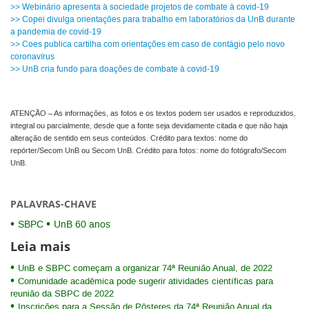
>> Webinário apresenta à sociedade projetos de combate à covid-19
>> Copei divulga orientações para trabalho em laboratórios da UnB durante
a pandemia de covid-19
>> Coes publica cartilha com orientações em caso de contágio pelo novo
coronavírus
>> UnB cria fundo para doações de combate à covid-19
ATENÇÃO – As informações, as fotos e os textos podem ser usados e reproduzidos,
integral ou parcialmente, desde que a fonte seja devidamente citada e que não haja
alteração de sentido em seus conteúdos. Crédito para textos: nome do
repórter/Secom UnB ou Secom UnB. Crédito para fotos: nome do fotógrafo/Secom
UnB.
PALAVRAS-CHAVE
SBPC
UnB 60 anos
Leia mais
UnB e SBPC começam a organizar 74ª Reunião Anual, de 2022
Comunidade acadêmica pode sugerir atividades científicas para
reunião da SBPC de 2022
Inscrições para a Sessão de Pôsteres da 74ª Reunião Anual da