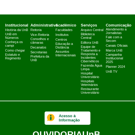
Institucional
Administrativo
Acadêmico
Serviços
Comunicação
Atendimento a
História da UnB
Reitoria
Faculdades
Arquivo Central
Jornalistas
UnB em
Biblioteca
Vice-Reitoria
Institutos
Fale com a
Números
Central
Conselhos e
Centros
Secom
Conheça os
câmaras
Editora UnB
Educação a
campi
Canais Oficiais
Equipe de
Decanatos
Distância
Como chegar
Tratamento e
Marca UnB
Assuntos
Secretarias
Resposta a
Estatuto e
Campanha
Internacionais
Prefeitura da
Incidentes
Regimento
Institucional
UnB
Cibernéticos
2025
Fazenda Água
Planner 2024
Limpa
UnB TV
Hospital
Universitário
Hospitais
Veterinários
Restaurante
Universitário
Acesso à
Informação
OUVIDORIA
UnB