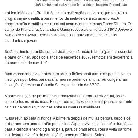
Encontro para tratar da realização do evento anual da SBPC na
UnB também foi realizado de forma virtual. Imagem: Reprodução
epidemiológico do Brasil à época da realização do evento, que reduziu a
programação científica para menos da metade de anos anteriores. A
programação científica e cultural vai acontecer no campus Darcy Ribeiro. Os
campi de Planaltina, Ceilândia e Gama receberão um dia de
SBPC Jovem
e
SBPC Vai à Escola
– eventos destinados a aproximar a ciência dos
estudantes e jovens.
Será a primeira reunião com atividades em formato híbrido (parte presencial
e parte on-line), após dois anos de encontros 100% remotos em decorrência
da pandemia de covid-19.
“Vamos continuar vigilantes com as condições sanitárias e disponibilizar as
inscrições por lotes, para avaliarmos se podemos ampliar ou congelar as
inscrições”, destacou Cláudia Sales, secretária da SBPC.
A apresentação de pôsteres será realizada de forma 100% virtual, assim
como todos os minicursos. É esperado um fluxo de seis mil pessoas durante
os dias da reunião, divididas entre as diversas atividades.
“Essa reunião será histórica. A primeira depois de muitas perdas, depois de
dois anos sem uma reunião presencial. A gente vive uma situação dramática
para a ciência e tecnologia no país, para os brasileiros, com a volta da fome
e a desorganização da educação”, lamentou Cláudia Sales.