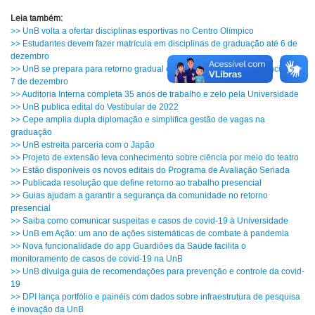
Leia também:
>> UnB volta a ofertar disciplinas esportivas no Centro Olímpico
>> Estudantes devem fazer matrícula em disciplinas de graduação até 6 de
dezembro
>> UnB se prepara para retorno gradual e seguro do trabalho presencial em
7 de dezembro
>> Auditoria Interna completa 35 anos de trabalho e zelo pela Universidade
>> UnB publica edital do Vestibular de 2022
>> Cepe amplia dupla diplomação e simplifica gestão de vagas na
graduação
>> UnB estreita parceria com o Japão
>> Projeto de extensão leva conhecimento sobre ciência por meio do teatro
>> Estão disponíveis os novos editais do Programa de Avaliação Seriada
>> Publicada resolução que define retorno ao trabalho presencial
>> Guias ajudam a garantir a segurança da comunidade no retorno
presencial
>> Saiba como comunicar suspeitas e casos de covid-19 à Universidade
>> UnB em Ação: um ano de ações sistemáticas de combate à pandemia
>> Nova funcionalidade do app Guardiões da Saúde facilita o
monitoramento de casos de covid-19 na UnB
>> UnB divulga guia de recomendações para prevenção e controle da covid-
19
>> DPI lança portfólio e painéis com dados sobre infraestrutura de pesquisa
e inovação da UnB