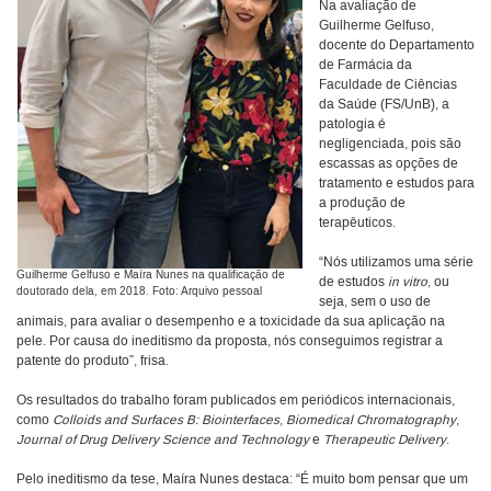
Na avaliação de
Guilherme Gelfuso,
docente do Departamento
de Farmácia da
Faculdade de Ciências
da Saúde (FS/UnB), a
patologia é
negligenciada, pois são
escassas as opções de
tratamento e estudos para
a produção de
terapêuticos.
“Nós utilizamos uma série
Guilherme Gelfuso e Maíra Nunes na qualificação de
de estudos
in vitro
, ou
doutorado dela, em 2018. Foto: Arquivo pessoal
seja, sem o uso de
animais, para avaliar o desempenho e a toxicidade da sua aplicação na
pele. Por causa do ineditismo da proposta, nós conseguimos registrar a
patente do produto”, frisa.
Os resultados do trabalho foram publicados em periódicos internacionais,
como
Colloids and Surfaces B: Biointerfaces
,
Biomedical Chromatography
,
Journal of Drug Delivery Science and Technology
e
Therapeutic Delivery
.
Pelo ineditismo da tese, Maíra Nunes destaca: “É muito bom pensar que um