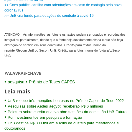
>> Coes publica cartilha com orientações em caso de contágio pelo novo
coronavírus
>> UnB cria fundo para doações de combate à covid-19
ATENÇÃO – As informações, as fotos e os textos podem ser usados e reproduzidos,
integral ou parcialmente, desde que a fonte seja devidamente citada e que não haja
alteração de sentido em seus conteúdos. Crédito para textos: nome do
repórter/Secom UnB ou Secom UnB. Crédito para fotos: nome do fotógrafo/Secom
UnB.
PALAVRAS-CHAVE
pesquisa
Prêmio de Teses CAPES
Leia mais
UnB recebe três menções honrosas no Prêmio Capes de Tese 2022
Pesquisas sobre Aedes aegypti receberão R$ 6 milhões
Palestra sobre escrita criativa abre sessões da comissão UnB Futuro
Por investimentos em pesquisa e formação
UnB destina R$ 800 mil em auxílio de custeio para mestrandos e
doutorandos