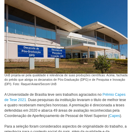
UnB projeta-se pela qualidade e relevância de suas produções científicas. Acima, fachada
do prédio que abriga os decanatos de Pós-Graduação (DPG) e de Pesquisa e Inovação
(DPI). Foto: Raquel Aviani/Secom UnB
A Universidade de Brasília teve seis trabalhos agraciados no
Prêmio Capes
de Tese 2021
. Duas pesquisas da instituição levaram o título de melhor tese
e quatro receberam menções honrosas. A premiação é direcionada a teses
defendidas em 2020 e abarca 49 áreas de avaliação reconhecidas pela
Coordenação de Aperfeiçoamento de Pessoal de Nível Superior (
Capes
).
Para a seleção foram considerados aspectos de originalidade do trabalho, a
relevância para o contexto social do país, além da qualidade e da