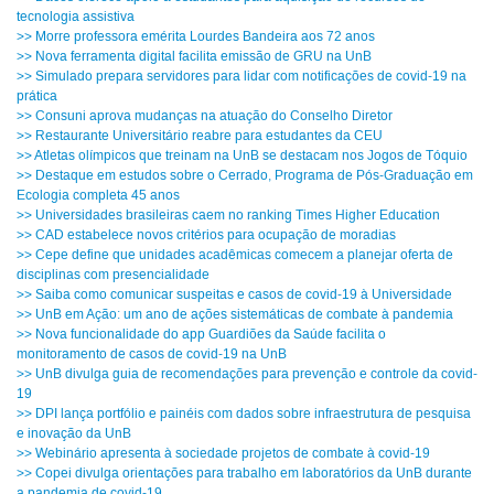
tecnologia assistiva
>> Morre professora emérita Lourdes Bandeira aos 72 anos
>> Nova ferramenta digital facilita emissão de GRU na UnB
>> Simulado prepara servidores para lidar com notificações de covid-19 na
prática
>> Consuni aprova mudanças na atuação do Conselho Diretor
>> Restaurante Universitário reabre para estudantes da CEU
>> Atletas olímpicos que treinam na UnB se destacam nos Jogos de Tóquio
>> Destaque em estudos sobre o Cerrado, Programa de Pós-Graduação em
Ecologia completa 45 anos
>> Universidades brasileiras caem no ranking Times Higher Education
>> CAD estabelece novos critérios para ocupação de moradias
>> Cepe define que unidades acadêmicas comecem a planejar oferta de
disciplinas com presencialidade
>> Saiba como comunicar suspeitas e casos de covid-19 à Universidade
>> UnB em Ação: um ano de ações sistemáticas de combate à pandemia
>> Nova funcionalidade do app Guardiões da Saúde facilita o
monitoramento de casos de covid-19 na UnB
>> UnB divulga guia de recomendações para prevenção e controle da covid-
19
>> DPI lança portfólio e painéis com dados sobre infraestrutura de pesquisa
e inovação da UnB
>> Webinário apresenta à sociedade projetos de combate à covid-19
>> Copei divulga orientações para trabalho em laboratórios da UnB durante
a pandemia de covid-19