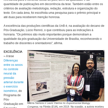
quantidade de publicações em decorrência da tese. Também estão entre os
critérios de avaliação metodologia, redação, estrutura e organização do
texto. Em cada área, foi escolhida uma pesquisa para o prêmio principal e
até duas para receberem menção honrosa.
A excelência das produções científicas da UnB é, na avaliação do decano de
Pós-Graduação, Lúcio Rennó, o que contribuiu para as indicações à
honraria. "Os prêmios são muito importantes porque demonstram a
qualidade da pós-graduação da Universidade de Brasília, reconhecendo o
trabalho de discentes e orientadores", afirma.
EXCELÊNCIA
–
A tese
Diferenças
entre os sexos
no controle
neural da
pressão
arterial durante
o exercício
isométrico
, do
Programa de
Pós-
Milena Samora e Lauro Vianna no
Experimental Biology
Graduação em
Congress
, na Flórida (EUA), em 2019. Na ocasião, a autora recebeu