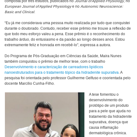
composta por três estudos, publicados no
Journal of Applied Physiology
, no
European Journal of Applied Physiology
e no
Autonomic Neuroscience:
Basic and Clinical
.
“Eu já me considerava uma pessoa muito realizada por tudo que conquistei
durante o doutorado. Contudo, receber esse prêmio me trouxe a reflexão de
que todo meu esforço valeu a pena. Esse prêmio é o reconhecimento do
trabalho árduo, do entusiasmo e da paixão ao longo desses anos. Estou
extremamente feliz e honrada em recebê-lo", expressa a autora.
Do Programa de Pós-Graduação em Ciências da Saúde, Maíra Nunes
também conquistou o prêmio de melhor tese, com o trabalho
Desenvolvimento e caracterização de carreadores lipídicos
nanoestruturados para o tratamento tópico da hidradenite supurativa
. A
pesquisa foi orientada pelo professor Guilherme Gelfuso e coorientada pelo
docente Marcílio Cunha-Filho.
A tese fomentou o
desenvolvimento do
protótipo de um produto
para a pele que ajuda no
tratamento da hidradenite
supurativa, doença que
causa inflamação
dermatológica crônica.