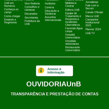
Jornalistas
UnB em
Biblioteca
Vice-Reitoria
Institutos
Fale com a
Números
Central
Conselhos e
Centros
Secom
Conheça os
câmaras
Editora UnB
Educação a
campi
Canais Oficiais
Equipe de
Decanatos
Distância
Como chegar
Tratamento e
Marca UnB
Assuntos
Secretarias
Resposta a
Estatuto e
Campanha
Internacionais
Prefeitura da
Incidentes
Regimento
Institucional
UnB
Cibernéticos
2025
Fazenda Água
Planner 2024
Limpa
UnB TV
Hospital
Universitário
Hospitais
Veterinários
Restaurante
Universitário
Acesso à
Informação
OUVIDORIA
UnB
TRANSPARÊNCIA E PRESTAÇÃO DE CONTAS