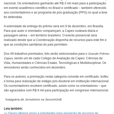
nacional. Os orientadores ganharão até R$ 3 mil reais para a participação
em evento acadêmico-científico no Brasil e certificado – também oferecido
aos coorientadores e ao programa de pós-graduação (PPG) no qual a tese
foi defendida.
A solenidade de entrega do prêmio será em 9 de dezembro, em Brasília.
Para que autor e orientador compareçam, a Capes custeará diária e
passagem aérea – em território brasileiro. O evento presencial será
realizado desde que a Coordenação disponha de recursos para este fim e
que as condições sanitárias do país permitam.
Dos 49 trabalhos premiados, três serão selecionados para o
Grande Prêmio
Capes
, sendo um de cada Colégio de Avaliação da Capes: Ciências da
Vida, Humanidades e Ciências Exatas, Tecnológicas e Multidisciplinar. Os
vencedores serão conhecidos em dezembro.
Para os autores, a premiação nesta categoria consiste em certificado, troféu
e bolsa para realização de estágio pós-doutoral em instituição internacional.
Os coorientadores recebem certificado, assim como os orientadores – que
são agraciados com R$ 9 mil para participação em congresso internacional.
*estagiária de Jornalismo na Secom/UnB.
Leia também:
>> Daces oferece apoio a estudantes para aquisição de recursos de