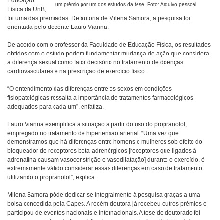
Educação
um prêmio por um dos estudos da tese. Foto: Arquivo pessoal
Física da UnB,
foi uma das premiadas. De autoria de Milena Samora, a pesquisa foi
orientada pelo docente Lauro Vianna.
De acordo com o professor da Faculdade de Educação Física, os resultados
obtidos com o estudo podem fundamentar mudança de ação que considera
a diferença sexual como fator decisório no tratamento de doenças
cardiovasculares e na prescrição de exercício físico.
“O entendimento das diferenças entre os sexos em condições
fisiopatológicas ressalta a importância de tratamentos farmacológicos
adequados para cada um”, enfatiza.
Lauro Vianna exemplifica a situação a partir do uso do propranolol,
empregado no tratamento de hipertensão arterial.
“Uma vez que
demonstramos que há diferenças entre homens e mulheres sob efeito do
bloqueador de receptores beta-adrenérgicos [receptores que ligados à
adrenalina causam vasoconstrição e vasodilatação] durante o exercício, é
extremamente válido considerar essas diferenças em caso de tratamento
utilizando o propranolol”, explica.
Milena Samora pôde dedicar-se integralmente à pesquisa graças a uma
bolsa concedida pela Capes. A recém-doutora já recebeu outros prêmios e
participou de eventos nacionais e internacionais. A tese de doutorado foi